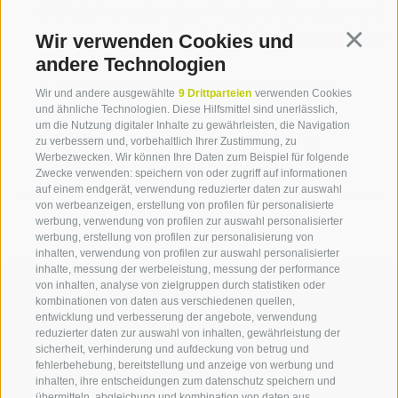
West Transdanubian Regional Development
Agency Nonprofit Limited Liability Company
Wir verwenden Cookies und
Continua
(Ungheria)
andere Technologien
INMA Bucharest National Institute of
Wir und andere ausgewählte
9 Drittparteien
verwenden Cookies
research development (Romania)
und ähnliche Technologien. Diese Hilfsmittel sind unerlässlich,
um die Nutzung digitaler Inhalte zu gewährleisten, die Navigation
Tillväxtverket – Swedish Agency for
zu verbessern und, vorbehaltlich Ihrer Zustimmung, zu
Werbezwecken. Wir können Ihre Daten zum Beispiel für folgende
Economic and Regional Growth (Svezia)
Zwecke verwenden: speichern von oder zugriff auf informationen
auf einem endgerät, verwendung reduzierter daten zur auswahl
von werbeanzeigen, erstellung von profilen für personalisierte
werbung, verwendung von profilen zur auswahl personalisierter
werbung, erstellung von profilen zur personalisierung von
inhalten, verwendung von profilen zur auswahl personalisierter
inhalte, messung der werbeleistung, messung der performance
von inhalten, analyse von zielgruppen durch statistiken oder
kombinationen von daten aus verschiedenen quellen,
entwicklung und verbesserung der angebote, verwendung
reduzierter daten zur auswahl von inhalten, gewährleistung der
Kontaktieren Sie uns
sicherheit, verhinderung und aufdeckung von betrug und
fehlerbehebung, bereitstellung und anzeige von werbung und
inhalten, ihre entscheidungen zum datenschutz speichern und
übermitteln, abgleichung und kombination von daten aus