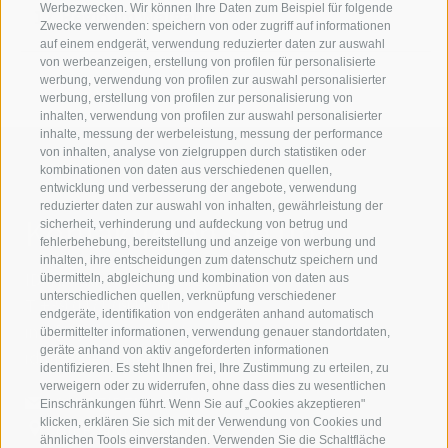
Werbezwecken. Wir können Ihre Daten zum Beispiel für folgende
Regio Im Walgau
Zwecke verwenden: speichern von oder zugriff auf informationen
auf einem endgerät, verwendung reduzierter daten zur auswahl
von werbeanzeigen, erstellung von profilen für personalisierte
werbung, verwendung von profilen zur auswahl personalisierter
werbung, erstellung von profilen zur personalisierung von
inhalten, verwendung von profilen zur auswahl personalisierter
inhalte, messung der werbeleistung, messung der performance
von inhalten, analyse von zielgruppen durch statistiken oder
kombinationen von daten aus verschiedenen quellen,
entwicklung und verbesserung der angebote, verwendung
reduzierter daten zur auswahl von inhalten, gewährleistung der
Kontaktieren Sie uns
sicherheit, verhinderung und aufdeckung von betrug und
fehlerbehebung, bereitstellung und anzeige von werbung und
inhalten, ihre entscheidungen zum datenschutz speichern und
IDM Südtirol - Alto Adige
übermitteln, abgleichung und kombination von daten aus
unterschiedlichen quellen, verknüpfung verschiedener
T
+39 0471 094 000
endgeräte, identifikation von endgeräten anhand automatisch
info[at]idm-suedtirol.com
übermittelter informationen, verwendung genauer standortdaten,
geräte anhand von aktiv angeforderten informationen
idm[at]pec.idm-suedtirol.com
identifizieren. Es steht Ihnen frei, Ihre Zustimmung zu erteilen, zu
verweigern oder zu widerrufen, ohne dass dies zu wesentlichen
SCHREIBEN SIE UNS!
Einschränkungen führt. Wenn Sie auf „Cookies akzeptieren"
klicken, erklären Sie sich mit der Verwendung von Cookies und
HIER FINDEN SIE UNS
ähnlichen Tools einverstanden. Verwenden Sie die Schaltfläche