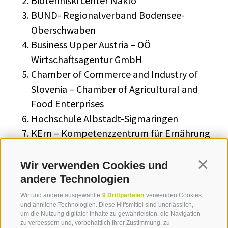
Biotehniški center Naklo
BUND- Regionalverband Bodensee-
Oberschwaben
Business Upper Austria – OÖ
Wirtschaftsagentur GmbH
Chamber of Commerce and Industry of
Slovenia – Chamber of Agricultural and
Food Enterprises
Hochschule Albstadt-Sigmaringen
KErn – Kompetenzzentrum für Ernährung
Italian Chamber of Commerce for Germany–
Office of Milan
Wir verwenden Cookies und
Continua
MCI Management Center Innsbruck
andere Technologien
Parco Scientifico Tecnologico per
Wir und andere ausgewählte
9 Drittparteien
verwenden Cookies
l'Ambiente
und ähnliche Technologien. Diese Hilfsmittel sind unerlässlich,
um die Nutzung digitaler Inhalte zu gewährleisten, die Navigation
Pôle de compétitivité Terralia
zu verbessern und, vorbehaltlich Ihrer Zustimmung, zu