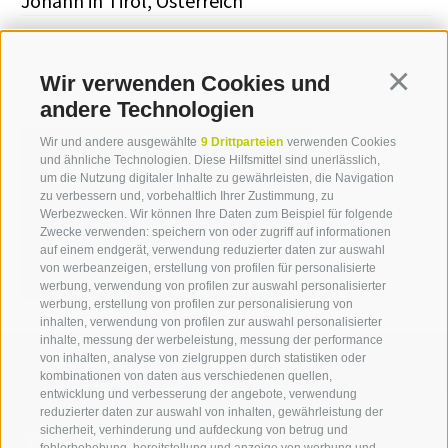
Johann in Tirol, Österreich
Wir verwenden Cookies und
Continua
Kontakt
andere Technologien
Wir und andere ausgewählte
9 Drittparteien
verwenden Cookies
und ähnliche Technologien. Diese Hilfsmittel sind unerlässlich,
Sabine Schnarf
um die Nutzung digitaler Inhalte zu gewährleisten, die Navigation
zu verbessern und, vorbehaltlich Ihrer Zustimmung, zu
T +39 0471 094 233
Werbezwecken. Wir können Ihre Daten zum Beispiel für folgende
Zwecke verwenden: speichern von oder zugriff auf informationen
sabine.schnarf[at]idm-
auf einem endgerät, verwendung reduzierter daten zur auswahl
suedtirol.com
von werbeanzeigen, erstellung von profilen für personalisierte
werbung, verwendung von profilen zur auswahl personalisierter
werbung, erstellung von profilen zur personalisierung von
inhalten, verwendung von profilen zur auswahl personalisierter
inhalte, messung der werbeleistung, messung der performance
von inhalten, analyse von zielgruppen durch statistiken oder
kombinationen von daten aus verschiedenen quellen,
entwicklung und verbesserung der angebote, verwendung
reduzierter daten zur auswahl von inhalten, gewährleistung der
Kontaktieren Sie uns
sicherheit, verhinderung und aufdeckung von betrug und