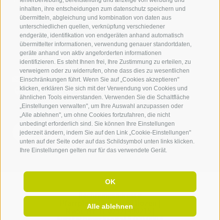
fehlerbehebung, bereitstellung und anzeige von werbung und
inhalten, ihre entscheidungen zum datenschutz speichern und
IDM Südtirol - Alto Adige
übermitteln, abgleichung und kombination von daten aus
unterschiedlichen quellen, verknüpfung verschiedener
T
+39 0471 094 000
endgeräte, identifikation von endgeräten anhand automatisch
info[at]idm-suedtirol.com
übermittelter informationen, verwendung genauer standortdaten,
geräte anhand von aktiv angeforderten informationen
idm[at]pec.idm-suedtirol.com
identifizieren. Es steht Ihnen frei, Ihre Zustimmung zu erteilen, zu
verweigern oder zu widerrufen, ohne dass dies zu wesentlichen
SCHREIBEN SIE UNS!
Einschränkungen führt. Wenn Sie auf „Cookies akzeptieren"
klicken, erklären Sie sich mit der Verwendung von Cookies und
HIER FINDEN SIE UNS
ähnlichen Tools einverstanden. Verwenden Sie die Schaltfläche
„Einstellungen verwalten", um Ihre Auswahl anzupassen oder
„Alle ablehnen", um ohne Cookies fortzufahren, die nicht
unbedingt erforderlich sind. Sie können Ihre Einstellungen
jederzeit ändern, indem Sie auf den Link „Cookie-Einstellungen"
unten auf der Seite oder auf das Schildsymbol unten links klicken.
Ihre Einstellungen gelten nur für das verwendete Gerät.
OK
Rechnungsadresse:
Pfarrplatz 11,
I-
39100
Bozen |
Alle ablehnen
MwSt. Nr.: IT 02521490215 |
Ausstattungskapital 5.000.000 €