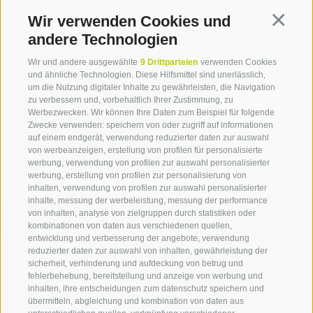
Wir verwenden Cookies und
Continua
Kontakt
andere Technologien
Wir und andere ausgewählte
9 Drittparteien
verwenden Cookies
und ähnliche Technologien. Diese Hilfsmittel sind unerlässlich,
Michael Stauder
um die Nutzung digitaler Inhalte zu gewährleisten, die Navigation
zu verbessern und, vorbehaltlich Ihrer Zustimmung, zu
T +39 0471 094 241
Werbezwecken. Wir können Ihre Daten zum Beispiel für folgende
Zwecke verwenden: speichern von oder zugriff auf informationen
michael.stauder[at]idm-
auf einem endgerät, verwendung reduzierter daten zur auswahl
suedtirol.com
von werbeanzeigen, erstellung von profilen für personalisierte
werbung, verwendung von profilen zur auswahl personalisierter
werbung, erstellung von profilen zur personalisierung von
inhalten, verwendung von profilen zur auswahl personalisierter
inhalte, messung der werbeleistung, messung der performance
von inhalten, analyse von zielgruppen durch statistiken oder
kombinationen von daten aus verschiedenen quellen,
entwicklung und verbesserung der angebote, verwendung
reduzierter daten zur auswahl von inhalten, gewährleistung der
Kontaktieren Sie uns
sicherheit, verhinderung und aufdeckung von betrug und
fehlerbehebung, bereitstellung und anzeige von werbung und
inhalten, ihre entscheidungen zum datenschutz speichern und
IDM Südtirol - Alto Adige
übermitteln, abgleichung und kombination von daten aus