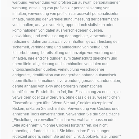
werbung, verwendung von profilen zur auswahl personalisierter
werbung, erstellung von profilen zur personalisierung von
inhalten, verwendung von profilen zur auswahl personalisierter
inhalte, messung der werbeleistung, messung der performance
von inhalten, analyse von zielgruppen durch statistiken oder
kombinationen von daten aus verschiedenen quellen,
entwicklung und verbesserung der angebote, verwendung
reduzierter daten zur auswahl von inhalten, gewährleistung der
Kontaktieren Sie uns
sicherheit, verhinderung und aufdeckung von betrug und
fehlerbehebung, bereitstellung und anzeige von werbung und
inhalten, ihre entscheidungen zum datenschutz speichern und
IDM Südtirol - Alto Adige
übermitteln, abgleichung und kombination von daten aus
unterschiedlichen quellen, verknüpfung verschiedener
T
+39 0471 094 000
endgeräte, identifikation von endgeräten anhand automatisch
info[at]idm-suedtirol.com
übermittelter informationen, verwendung genauer standortdaten,
geräte anhand von aktiv angeforderten informationen
idm[at]pec.idm-suedtirol.com
identifizieren. Es steht Ihnen frei, Ihre Zustimmung zu erteilen, zu
verweigern oder zu widerrufen, ohne dass dies zu wesentlichen
SCHREIBEN SIE UNS!
Einschränkungen führt. Wenn Sie auf „Cookies akzeptieren"
klicken, erklären Sie sich mit der Verwendung von Cookies und
HIER FINDEN SIE UNS
ähnlichen Tools einverstanden. Verwenden Sie die Schaltfläche
„Einstellungen verwalten", um Ihre Auswahl anzupassen oder
„Alle ablehnen", um ohne Cookies fortzufahren, die nicht
unbedingt erforderlich sind. Sie können Ihre Einstellungen
jederzeit ändern, indem Sie auf den Link „Cookie-Einstellungen"