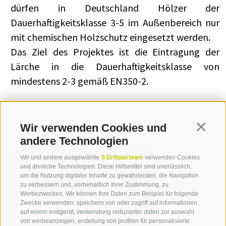
dürfen in Deutschland Hölzer der
Dauerhaftigkeitsklasse 3-5 im Außenbereich nur
mit chemischen Holzschutz eingesetzt werden.
Das Ziel des Projektes ist die Eintragung der
Lärche in die Dauerhaftigkeitsklasse von
mindestens 2-3 gemäß EN350-2.
Wir verwenden Cookies und
Continua
Kontakt
andere Technologien
Wir und andere ausgewählte
9 Drittparteien
verwenden Cookies
und ähnliche Technologien. Diese Hilfsmittel sind unerlässlich,
Michael Stauder
um die Nutzung digitaler Inhalte zu gewährleisten, die Navigation
zu verbessern und, vorbehaltlich Ihrer Zustimmung, zu
T +39 0471 094 241
Werbezwecken. Wir können Ihre Daten zum Beispiel für folgende
Zwecke verwenden: speichern von oder zugriff auf informationen
michael.stauder[at]idm-
auf einem endgerät, verwendung reduzierter daten zur auswahl
suedtirol.com
von werbeanzeigen, erstellung von profilen für personalisierte