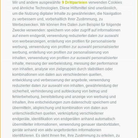
Digitalisierung zu erhöhen. Insbesondere
Wir und andere ausgewählte
9 Drittparteien
verwenden Cookies
und ähnliche Technologien. Diese Hilfsmittel sind unerlässlich,
konzentrieren wir uns auf fünf Themen: Big Data,
um die Nutzung digitaler Inhalte zu gewährleisten, die Navigation
zu verbessern und, vorbehaltlich Ihrer Zustimmung, zu
Open Technologies, Creative Industry, Industry
Werbezwecken. Wir können Ihre Daten zum Beispiel für folgende
4.0 und Digital Fabrication.
Zwecke verwenden: speichern von oder zugriff auf informationen
auf einem endgerät, verwendung reduzierter daten zur auswahl
von werbeanzeigen, erstellung von profilen für personalisierte
werbung, verwendung von profilen zur auswahl personalisierter
werbung, erstellung von profilen zur personalisierung von
inhalten, verwendung von profilen zur auswahl personalisierter
inhalte, messung der werbeleistung, messung der performance
von inhalten, analyse von zielgruppen durch statistiken oder
kombinationen von daten aus verschiedenen quellen,
entwicklung und verbesserung der angebote, verwendung
reduzierter daten zur auswahl von inhalten, gewährleistung der
Kontaktieren Sie uns
sicherheit, verhinderung und aufdeckung von betrug und
fehlerbehebung, bereitstellung und anzeige von werbung und
inhalten, ihre entscheidungen zum datenschutz speichern und
IDM Südtirol - Alto Adige
übermitteln, abgleichung und kombination von daten aus
unterschiedlichen quellen, verknüpfung verschiedener
T
+39 0471 094 000
endgeräte, identifikation von endgeräten anhand automatisch
info[at]idm-suedtirol.com
übermittelter informationen, verwendung genauer standortdaten,
geräte anhand von aktiv angeforderten informationen
idm[at]pec.idm-suedtirol.com
identifizieren. Es steht Ihnen frei, Ihre Zustimmung zu erteilen, zu