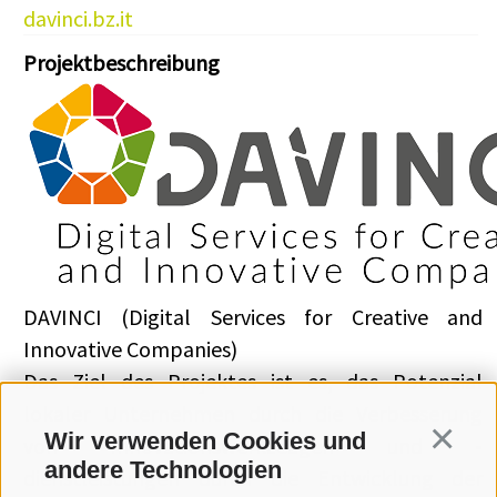
davinci.bz.it
Projektbeschreibung
DAVINCI (Digital Services for Creative and
Innovative Companies)
Das Ziel des Projektes ist es, das Potenzial
lokaler Unternehmen durch die Verbesserung
Wir verwenden Cookies und
Continua
von Innovationswerkzeugen und -
andere Technologien
dienstleistungen durch die Entwicklung der