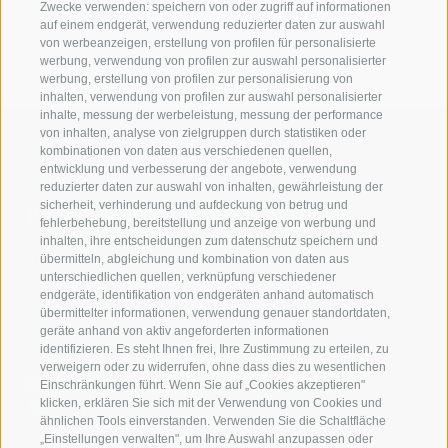
Zwecke verwenden: speichern von oder zugriff auf informationen
auf einem endgerät, verwendung reduzierter daten zur auswahl
von werbeanzeigen, erstellung von profilen für personalisierte
werbung, verwendung von profilen zur auswahl personalisierter
werbung, erstellung von profilen zur personalisierung von
inhalten, verwendung von profilen zur auswahl personalisierter
inhalte, messung der werbeleistung, messung der performance
von inhalten, analyse von zielgruppen durch statistiken oder
kombinationen von daten aus verschiedenen quellen,
entwicklung und verbesserung der angebote, verwendung
reduzierter daten zur auswahl von inhalten, gewährleistung der
Kontaktieren Sie uns
sicherheit, verhinderung und aufdeckung von betrug und
fehlerbehebung, bereitstellung und anzeige von werbung und
inhalten, ihre entscheidungen zum datenschutz speichern und
IDM Südtirol - Alto Adige
übermitteln, abgleichung und kombination von daten aus
unterschiedlichen quellen, verknüpfung verschiedener
T
+39 0471 094 000
endgeräte, identifikation von endgeräten anhand automatisch
info[at]idm-suedtirol.com
übermittelter informationen, verwendung genauer standortdaten,
geräte anhand von aktiv angeforderten informationen
idm[at]pec.idm-suedtirol.com
identifizieren. Es steht Ihnen frei, Ihre Zustimmung zu erteilen, zu
verweigern oder zu widerrufen, ohne dass dies zu wesentlichen
SCHREIBEN SIE UNS!
Einschränkungen führt. Wenn Sie auf „Cookies akzeptieren"
klicken, erklären Sie sich mit der Verwendung von Cookies und
HIER FINDEN SIE UNS
ähnlichen Tools einverstanden. Verwenden Sie die Schaltfläche
„Einstellungen verwalten", um Ihre Auswahl anzupassen oder