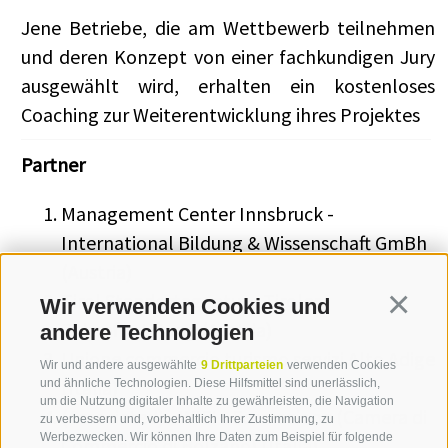
Jene Betriebe, die am Wettbewerb teilnehmen
und deren Konzept von einer fachkundigen Jury
ausgewählt wird, erhalten ein kostenloses
Coaching zur Weiterentwicklung ihres Projektes
Partner
Management Center Innsbruck -
International Bildung & Wissenschaft GmBh
(Austria)
Tirol Standortagentur - Tiroler
Wir verwenden Cookies und
Continua
Zukunftsstiftung (Austria)
andere Technologien
Unione commercio turismo servizi Alto Adige
Wir und andere ausgewählte
9 Drittparteien
verwenden Cookies
(Italia)
und ähnliche Technologien. Diese Hilfsmittel sind unerlässlich,
um die Nutzung digitaler Inhalte zu gewährleisten, die Navigation
(Associated) - WIFI - Formazione (Camera di
zu verbessern und, vorbehaltlich Ihrer Zustimmung, zu
Werbezwecken. Wir können Ihre Daten zum Beispiel für folgende
Commercio di Bolzano) (Italia)