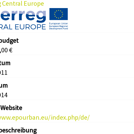
g Central Europe
tbudget
,00 €
atum
011
tum
014
-Website
www.epourban.eu/index.php/de/
beschreibung