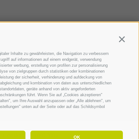
Continua
taler Inhalte zu gewährleisten, die Navigation zu verbessern
ugriff auf informationen auf einem endgerät, verwendung
sierter werbung, erstellung von profilen zur personalisierung
lyse von zielgruppen durch statistiken oder kombinationen
eistung der sicherheit, verhinderung und aufdeckung von
 abgleichung und kombination von daten aus unterschiedlichen
standortdaten, geräte anhand von aktiv angeforderten
Einschränkungen führt. Wenn Sie auf „Cookies akzeptieren"
walten", um Ihre Auswahl anzupassen oder „Alle ablehnen", um
instellungen" unten auf der Seite oder auf das Schildsymbol
ttungskapital 5.000.000 €
OK