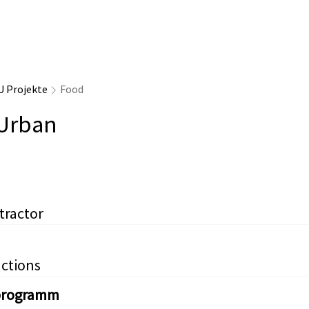
U Projekte
Food
Urban
tractor
ctions
programm