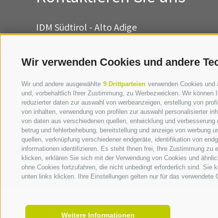
IDM Südtirol - Alto Adige
T
+39 0471 094 000
info[at]idm-suedtirol.com
Wir verwenden Cookies und andere Te
idm[at]pec.idm-suedtirol.com
Wir und andere ausgewählte
9 Drittparteien
verwenden Cookies und ähn
SCHREIBEN SIE UNS!
und, vorbehaltlich Ihrer Zustimmung, zu Werbezwecken. Wir können I
reduzierter daten zur auswahl von werbeanzeigen, erstellung von profil
HIER FINDEN SIE UNS
von inhalten, verwendung von profilen zur auswahl personalisierter i
von daten aus verschiedenen quellen, entwicklung und verbesserung d
betrug und fehlerbehebung, bereitstellung und anzeige von werbung u
quellen, verknüpfung verschiedener endgeräte, identifikation von en
informationen identifizieren. Es steht Ihnen frei, Ihre Zustimmung zu
klicken, erklären Sie sich mit der Verwendung von Cookies und ähnli
ohne Cookies fortzufahren, die nicht unbedingt erforderlich sind. Sie
unten links klicken. Ihre Einstellungen gelten nur für das verwendete 
Rechnungsadresse:
Pfarr
Weitere Informationen