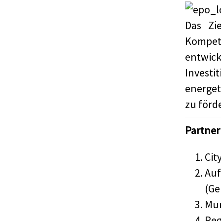
Das Zi
Kompet
entwic
Invest
energe
zu förd
Partner
Cit
Auf
(Ge
Mun
Reg