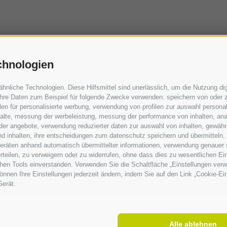
chnologien
liche Technologien. Diese Hilfsmittel sind unerlässlich, um die Nutzung digi
hre Daten zum Beispiel für folgende Zwecke verwenden: speichern von oder z
en für personalisierte werbung, verwendung von profilen zur auswahl personali
nhalte, messung der werbeleistung, messung der performance von inhalten, ana
er angebote, verwendung reduzierter daten zur auswahl von inhalten, gewährl
nd inhalten, ihre entscheidungen zum datenschutz speichern und übermitteln,
dgeräten anhand automatisch übermittelter informationen, verwendung genauer 
 erteilen, zu verweigern oder zu widerrufen, ohne dass dies zu wesentlichen 
chen Tools einverstanden. Verwenden Sie die Schaltfläche „Einstellungen ver
 können Ihre Einstellungen jederzeit ändern, indem Sie auf den Link „Cookie-E
Gerät.
platz 11,
I-
39100
Bozen |
MwSt. Nr.: IT 02521490215 |
Aussta
Alle ablehnen