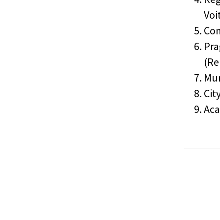
Voi
Com
Pra
(Re
Mun
Cit
Aca