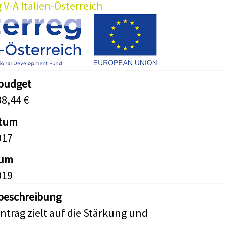
 V-A Italien-Österreich
tbudget
88,44 €
atum
017
tum
019
beschreibung
Antrag zielt auf die Stärkung und