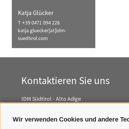
Katja Glücker
T +39 0471 094 228
katja.gluecker[at]idm-
suedtirol.com
Kontaktieren Sie uns
IDM Südtirol - Alto Adige
T
+39 0471 094 000
info[at]idm-suedtirol.com
Wir verwenden Cookies und andere Te
idm[at]pec.idm-suedtirol.com