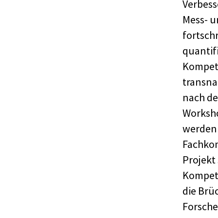
Verbess
Mess- 
fortsch
quantif
Kompet
transna
nach de
Worksh
werden 
Fachkom
Projekt
Kompet
die Brü
Forsche