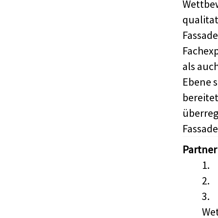
Wettbew
qualita
Fassade
Fachexp
als auc
Ebene s
bereite
überreg
Fassad
Partner
1.
2.
3.
Wet