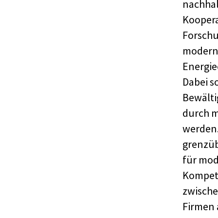
nachhal
Koopera
Forschu
moderne
Energie
Dabei s
Bewälti
durch m
werden.
grenzü
für mo
Kompet
zwische
Firmen 