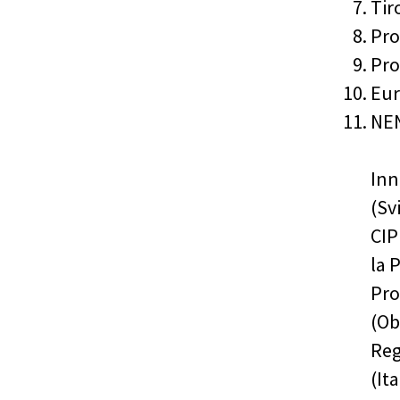
Tir
Pro
Pro
Eur
NEN
Inn
(Sv
CIP
la 
Pro
(Ob
Reg
(It