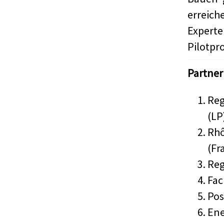
erreic
Expert
Pilotpr
Partner
Reg
(LP
Rhô
(Fr
Reg
Fac
Pos
Ene