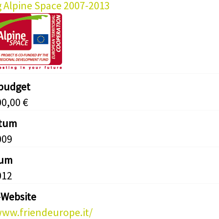
g Alpine Space 2007-2013
tbudget
00,00 €
atum
009
tum
012
-Website
www.friendeurope.it/