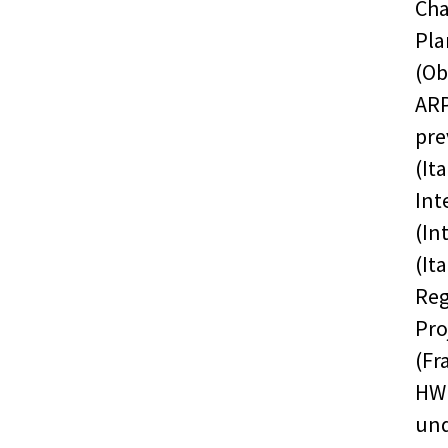
Cha
Pla
(Ob
ARP
pre
(It
Int
(In
(It
Reg
Pro
(Fr
HW
und