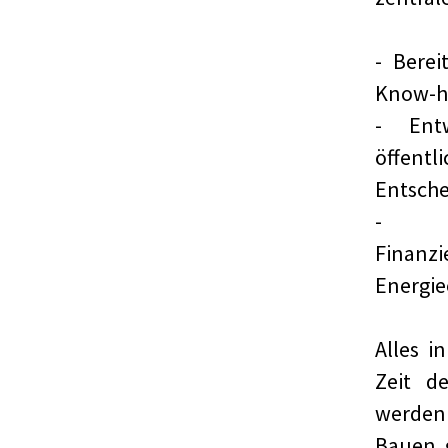
- Bere
Know-h
- Ent
öffen
Entsche
- A
Fina
Energi
Alles i
Zeit d
werden 
Bauen g