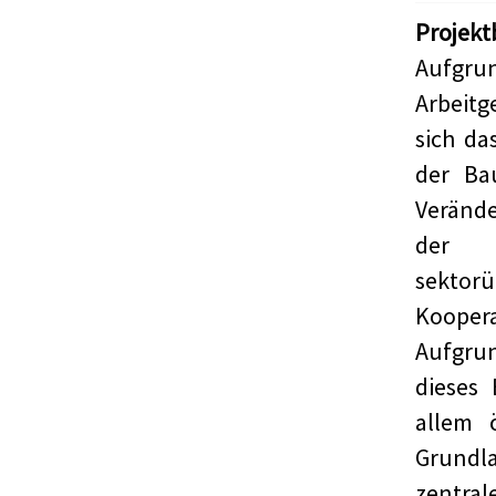
Projekt
Aufgr
Arbeitg
sich da
der Ba
Verände
der 
sekto
Koope
Aufgru
dieses
allem 
Grundla
zentral