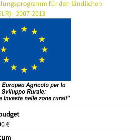
lungsprogramm für den ländlichen
LR) - 2007-2013
tbudget
00 €
atum