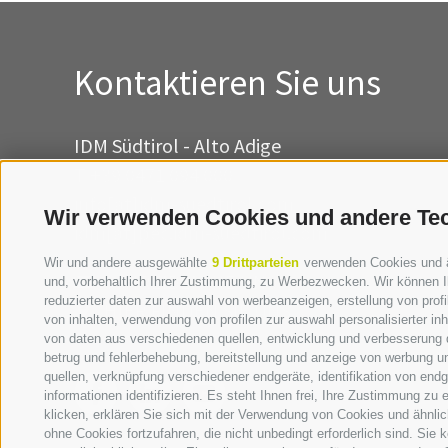
Kontaktieren Sie uns
IDM Südtirol - Alto Adige
T
+39 0471 094 000
info[at]idm-suedtirol.com
Wir verwenden Cookies und andere Te
idm[at]pec.idm-suedtirol.com
Wir und andere ausgewählte
9 Drittparteien
verwenden Cookies und ähn
SCHREIBEN SIE UNS!
und, vorbehaltlich Ihrer Zustimmung, zu Werbezwecken. Wir können I
reduzierter daten zur auswahl von werbeanzeigen, erstellung von profil
HIER FINDEN SIE UNS
von inhalten, verwendung von profilen zur auswahl personalisierter i
von daten aus verschiedenen quellen, entwicklung und verbesserung d
betrug und fehlerbehebung, bereitstellung und anzeige von werbung u
quellen, verknüpfung verschiedener endgeräte, identifikation von en
informationen identifizieren. Es steht Ihnen frei, Ihre Zustimmung zu
klicken, erklären Sie sich mit der Verwendung von Cookies und ähnli
ohne Cookies fortzufahren, die nicht unbedingt erforderlich sind. Sie