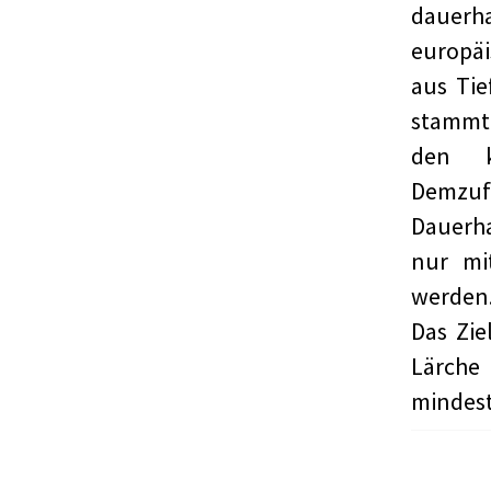
dauerha
europäi
aus Tie
stammt.
den k
Demzufo
Dauerha
nur mi
werden
Das Zie
Lärche
mindest