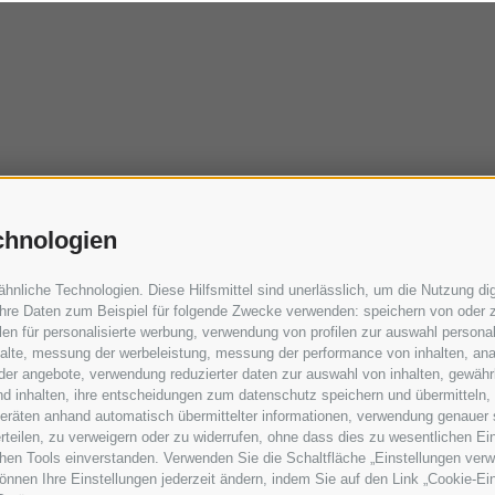
chnologien
liche Technologien. Diese Hilfsmittel sind unerlässlich, um die Nutzung digi
hre Daten zum Beispiel für folgende Zwecke verwenden: speichern von oder z
en für personalisierte werbung, verwendung von profilen zur auswahl personali
nhalte, messung der werbeleistung, messung der performance von inhalten, ana
er angebote, verwendung reduzierter daten zur auswahl von inhalten, gewährl
nd inhalten, ihre entscheidungen zum datenschutz speichern und übermitteln,
dgeräten anhand automatisch übermittelter informationen, verwendung genauer 
 erteilen, zu verweigern oder zu widerrufen, ohne dass dies zu wesentlichen 
chen Tools einverstanden. Verwenden Sie die Schaltfläche „Einstellungen ver
 können Ihre Einstellungen jederzeit ändern, indem Sie auf den Link „Cookie-E