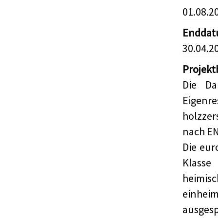
01.08.2
Endda
30.04.2
Projekt
Die Da
Eigenr
holzze
nach EN
Die eur
Klasse
heimi
einheim
ausge