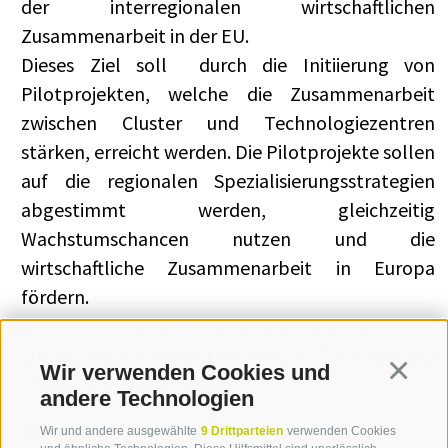
der interregionalen wirtschaftlichen
Zusammenarbeit in der EU.
Dieses Ziel soll durch die Initiierung von
Pilotprojekten, welche die Zusammenarbeit
zwischen Cluster und Technologiezentren
stärken, erreicht werden. Die Pilotprojekte sollen
auf die regionalen Spezialisierungsstrategien
abgestimmt werden, gleichzeitig
Wachstumschancen nutzen und die
wirtschaftliche Zusammenarbeit in Europa
fördern.
Der thematische Schwerpunkt liegt auf dem
Einsatz neuer Materialen in den Sektoren des
Wir verwenden Cookies und
Continua
verarbeitenden Gewerbes.
andere Technologien
Partner
Wir und andere ausgewählte
9 Drittparteien
verwenden Cookies