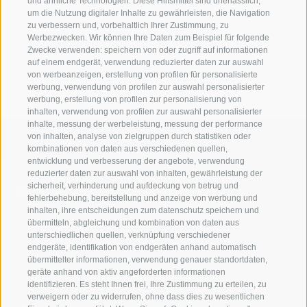
und ähnliche Technologien. Diese Hilfsmittel sind unerlässlich,
um die Nutzung digitaler Inhalte zu gewährleisten, die Navigation
Chemie Cluster Bayern (D)
zu verbessern und, vorbehaltlich Ihrer Zustimmung, zu
Werbezwecken. Wir können Ihre Daten zum Beispiel für folgende
Chemelot (NL)
Zwecke verwenden: speichern von oder zugriff auf informationen
auf einem endgerät, verwendung reduzierter daten zur auswahl
von werbeanzeigen, erstellung von profilen für personalisierte
werbung, verwendung von profilen zur auswahl personalisierter
werbung, erstellung von profilen zur personalisierung von
inhalten, verwendung von profilen zur auswahl personalisierter
inhalte, messung der werbeleistung, messung der performance
von inhalten, analyse von zielgruppen durch statistiken oder
kombinationen von daten aus verschiedenen quellen,
entwicklung und verbesserung der angebote, verwendung
reduzierter daten zur auswahl von inhalten, gewährleistung der
Kontaktieren Sie uns
sicherheit, verhinderung und aufdeckung von betrug und
fehlerbehebung, bereitstellung und anzeige von werbung und
inhalten, ihre entscheidungen zum datenschutz speichern und
IDM Südtirol - Alto Adige
übermitteln, abgleichung und kombination von daten aus
unterschiedlichen quellen, verknüpfung verschiedener
T
+39 0471 094 000
endgeräte, identifikation von endgeräten anhand automatisch
info[at]idm-suedtirol.com
übermittelter informationen, verwendung genauer standortdaten,
geräte anhand von aktiv angeforderten informationen
idm[at]pec.idm-suedtirol.com
identifizieren. Es steht Ihnen frei, Ihre Zustimmung zu erteilen, zu
verweigern oder zu widerrufen, ohne dass dies zu wesentlichen