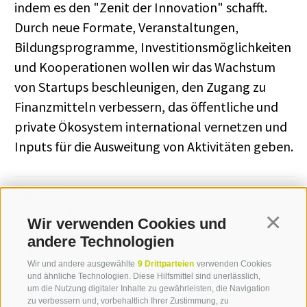
indem es den "Zenit der Innovation" schafft.
Durch neue Formate, Veranstaltungen,
Bildungsprogramme, Investitionsmöglichkeiten
und Kooperationen wollen wir das Wachstum
von Startups beschleunigen, den Zugang zu
Finanzmitteln verbessern, das öffentliche und
private Ökosystem international vernetzen und
Inputs für die Ausweitung von Aktivitäten geben.
Partner
NOI AG
Wir verwenden Cookies und
Continua
Trentino Sviluppo Spa
andere Technologien
Industrio Ventures Srl
Wir und andere ausgewählte
9 Drittparteien
verwenden Cookies
MCI Management Center Innsbruck GmbH
und ähnliche Technologien. Diese Hilfsmittel sind unerlässlich,
um die Nutzung digitaler Inhalte zu gewährleisten, die Navigation
Build! Gründerzentrum Kärnten GmbH
zu verbessern und, vorbehaltlich Ihrer Zustimmung, zu