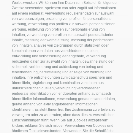
H-Farm Education Srl
Werbezwecken. Wir können Ihre Daten zum Beispiel für folgende
Zwecke verwenden: speichern von oder zugriff auf informationen
Maize Srl
auf einem endgerät, verwendung reduzierter daten zur auswahl
von werbeanzeigen, erstellung von profilen für personalisierte
werbung, verwendung von profilen zur auswahl personalisierter
werbung, erstellung von profilen zur personalisierung von
inhalten, verwendung von profilen zur auswahl personalisierter
inhalte, messung der werbeleistung, messung der performance
von inhalten, analyse von zielgruppen durch statistiken oder
kombinationen von daten aus verschiedenen quellen,
entwicklung und verbesserung der angebote, verwendung
reduzierter daten zur auswahl von inhalten, gewährleistung der
Kontaktieren Sie uns
sicherheit, verhinderung und aufdeckung von betrug und
fehlerbehebung, bereitstellung und anzeige von werbung und
inhalten, ihre entscheidungen zum datenschutz speichern und
IDM Südtirol - Alto Adige
übermitteln, abgleichung und kombination von daten aus
unterschiedlichen quellen, verknüpfung verschiedener
T
+39 0471 094 000
endgeräte, identifikation von endgeräten anhand automatisch
info[at]idm-suedtirol.com
übermittelter informationen, verwendung genauer standortdaten,
geräte anhand von aktiv angeforderten informationen
idm[at]pec.idm-suedtirol.com
identifizieren. Es steht Ihnen frei, Ihre Zustimmung zu erteilen, zu
verweigern oder zu widerrufen, ohne dass dies zu wesentlichen
SCHREIBEN SIE UNS!
Einschränkungen führt. Wenn Sie auf „Cookies akzeptieren"
klicken, erklären Sie sich mit der Verwendung von Cookies und
HIER FINDEN SIE UNS
ähnlichen Tools einverstanden. Verwenden Sie die Schaltfläche