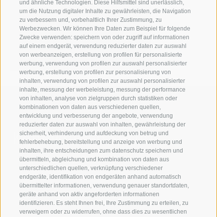
und ähnliche Technologien. Diese Hilfsmittel sind unerlässlich,
Katja Glücker
um die Nutzung digitaler Inhalte zu gewährleisten, die Navigation
zu verbessern und, vorbehaltlich Ihrer Zustimmung, zu
T +39 0471 094 228
Werbezwecken. Wir können Ihre Daten zum Beispiel für folgende
Zwecke verwenden: speichern von oder zugriff auf informationen
katja.gluecker[at]idm-
auf einem endgerät, verwendung reduzierter daten zur auswahl
suedtirol.com
von werbeanzeigen, erstellung von profilen für personalisierte
werbung, verwendung von profilen zur auswahl personalisierter
werbung, erstellung von profilen zur personalisierung von
inhalten, verwendung von profilen zur auswahl personalisierter
inhalte, messung der werbeleistung, messung der performance
von inhalten, analyse von zielgruppen durch statistiken oder
kombinationen von daten aus verschiedenen quellen,
entwicklung und verbesserung der angebote, verwendung
reduzierter daten zur auswahl von inhalten, gewährleistung der
Kontaktieren Sie uns
sicherheit, verhinderung und aufdeckung von betrug und
fehlerbehebung, bereitstellung und anzeige von werbung und
inhalten, ihre entscheidungen zum datenschutz speichern und
IDM Südtirol - Alto Adige
übermitteln, abgleichung und kombination von daten aus
unterschiedlichen quellen, verknüpfung verschiedener
T
+39 0471 094 000
endgeräte, identifikation von endgeräten anhand automatisch
info[at]idm-suedtirol.com
übermittelter informationen, verwendung genauer standortdaten,
geräte anhand von aktiv angeforderten informationen
idm[at]pec.idm-suedtirol.com
identifizieren. Es steht Ihnen frei, Ihre Zustimmung zu erteilen, zu
verweigern oder zu widerrufen, ohne dass dies zu wesentlichen