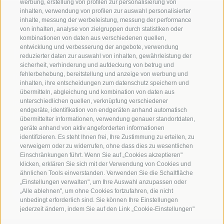
werbung, erstellung von profilen zur personalisierung von
inhalten, verwendung von profilen zur auswahl personalisierter
inhalte, messung der werbeleistung, messung der performance
von inhalten, analyse von zielgruppen durch statistiken oder
kombinationen von daten aus verschiedenen quellen,
Kontaktieren Sie uns
entwicklung und verbesserung der angebote, verwendung
reduzierter daten zur auswahl von inhalten, gewährleistung der
sicherheit, verhinderung und aufdeckung von betrug und
fehlerbehebung, bereitstellung und anzeige von werbung und
IDM Südtirol - Alto Adige
inhalten, ihre entscheidungen zum datenschutz speichern und
T
+39 0471 094 000
übermitteln, abgleichung und kombination von daten aus
info[at]idm-suedtirol.com
unterschiedlichen quellen, verknüpfung verschiedener
endgeräte, identifikation von endgeräten anhand automatisch
idm[at]pec.idm-suedtirol.com
übermittelter informationen, verwendung genauer standortdaten,
geräte anhand von aktiv angeforderten informationen
SCHREIBEN SIE UNS!
identifizieren. Es steht Ihnen frei, Ihre Zustimmung zu erteilen, zu
verweigern oder zu widerrufen, ohne dass dies zu wesentlichen
HIER FINDEN SIE UNS
Einschränkungen führt. Wenn Sie auf „Cookies akzeptieren"
klicken, erklären Sie sich mit der Verwendung von Cookies und
ähnlichen Tools einverstanden. Verwenden Sie die Schaltfläche
„Einstellungen verwalten", um Ihre Auswahl anzupassen oder
„Alle ablehnen", um ohne Cookies fortzufahren, die nicht
unbedingt erforderlich sind. Sie können Ihre Einstellungen
jederzeit ändern, indem Sie auf den Link „Cookie-Einstellungen"
unten auf der Seite oder auf das Schildsymbol unten links klicken.