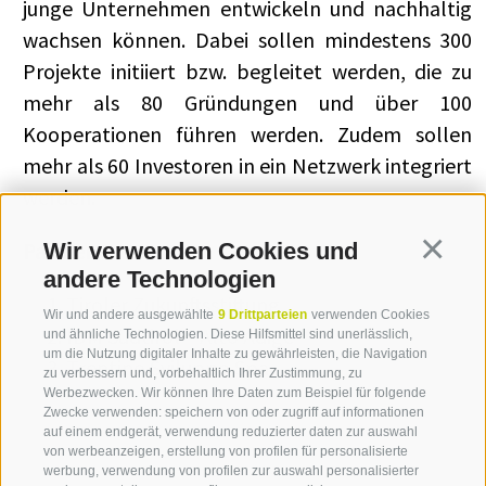
junge Unternehmen entwickeln und nachhaltig
wachsen können. Dabei sollen mindestens 300
Projekte initiiert bzw. begleitet werden, die zu
mehr als 80 Gründungen und über 100
Kooperationen führen werden. Zudem sollen
mehr als 60 Investoren in ein Netzwerk integriert
werden.
Wir verwenden Cookies und
Partner
Continua
andere Technologien
Tiroler Zukunftsstiftung
Wir und andere ausgewählte
9 Drittparteien
verwenden Cookies
IDM Südtirol – Alto Adige
und ähnliche Technologien. Diese Hilfsmittel sind unerlässlich,
um die Nutzung digitaler Inhalte zu gewährleisten, die Navigation
Trentino Sviluppo Spa
zu verbessern und, vorbehaltlich Ihrer Zustimmung, zu
Werbezwecken. Wir können Ihre Daten zum Beispiel für folgende
Zwecke verwenden: speichern von oder zugriff auf informationen
auf einem endgerät, verwendung reduzierter daten zur auswahl
von werbeanzeigen, erstellung von profilen für personalisierte
werbung, verwendung von profilen zur auswahl personalisierter