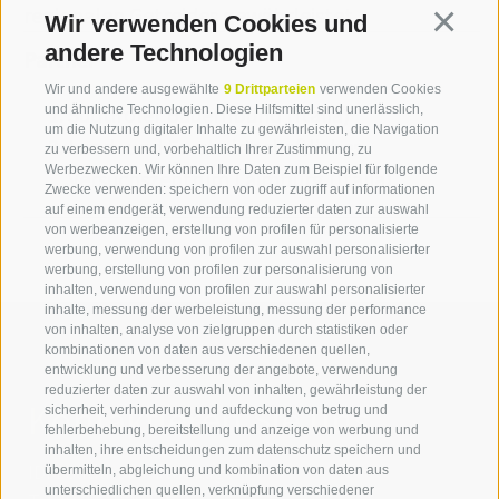
regionalen Getreides gewährleistet.
Wir verwenden Cookies und
Continua
andere Technologien
Partner
Wir und andere ausgewählte
9 Drittparteien
verwenden Cookies
Südtiroler Bauernbund (Italia)
und ähnliche Technologien. Diese Hilfsmittel sind unerlässlich,
um die Nutzung digitaler Inhalte zu gewährleisten, die Navigation
Land- und Forstwirtschaftliches
zu verbessern und, vorbehaltlich Ihrer Zustimmung, zu
Werbezwecken. Wir können Ihre Daten zum Beispiel für folgende
Versuchszentrum Laimburg (Italia)
Zwecke verwenden: speichern von oder zugriff auf informationen
auf einem endgerät, verwendung reduzierter daten zur auswahl
von werbeanzeigen, erstellung von profilen für personalisierte
werbung, verwendung von profilen zur auswahl personalisierter
werbung, erstellung von profilen zur personalisierung von
inhalten, verwendung von profilen zur auswahl personalisierter
inhalte, messung der werbeleistung, messung der performance
von inhalten, analyse von zielgruppen durch statistiken oder
kombinationen von daten aus verschiedenen quellen,
entwicklung und verbesserung der angebote, verwendung
reduzierter daten zur auswahl von inhalten, gewährleistung der
Kontaktieren Sie uns
sicherheit, verhinderung und aufdeckung von betrug und
fehlerbehebung, bereitstellung und anzeige von werbung und
inhalten, ihre entscheidungen zum datenschutz speichern und
IDM Südtirol - Alto Adige
übermitteln, abgleichung und kombination von daten aus
unterschiedlichen quellen, verknüpfung verschiedener