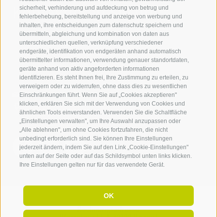
Kontaktieren Sie uns
sicherheit, verhinderung und aufdeckung von betrug und
fehlerbehebung, bereitstellung und anzeige von werbung und
inhalten, ihre entscheidungen zum datenschutz speichern und
IDM Südtirol - Alto Adige
übermitteln, abgleichung und kombination von daten aus
unterschiedlichen quellen, verknüpfung verschiedener
T
+39 0471 094 000
endgeräte, identifikation von endgeräten anhand automatisch
info[at]idm-suedtirol.com
übermittelter informationen, verwendung genauer standortdaten,
geräte anhand von aktiv angeforderten informationen
idm[at]pec.idm-suedtirol.com
identifizieren. Es steht Ihnen frei, Ihre Zustimmung zu erteilen, zu
verweigern oder zu widerrufen, ohne dass dies zu wesentlichen
SCHREIBEN SIE UNS!
Einschränkungen führt. Wenn Sie auf „Cookies akzeptieren"
klicken, erklären Sie sich mit der Verwendung von Cookies und
HIER FINDEN SIE UNS
ähnlichen Tools einverstanden. Verwenden Sie die Schaltfläche
„Einstellungen verwalten", um Ihre Auswahl anzupassen oder
„Alle ablehnen", um ohne Cookies fortzufahren, die nicht
unbedingt erforderlich sind. Sie können Ihre Einstellungen
jederzeit ändern, indem Sie auf den Link „Cookie-Einstellungen"
unten auf der Seite oder auf das Schildsymbol unten links klicken.
Ihre Einstellungen gelten nur für das verwendete Gerät.
OK
Rechnungsadresse:
Pfarrplatz 11,
I-
39100
Bozen |