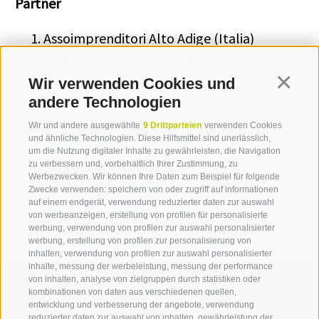
Partner
Assoimprenditori Alto Adige (Italia)
Libera Università di Bolzano (Italia)
Eurac (Italia)
Wir verwenden Cookies und
Continua
Unione Agricoltori e Coltivatori Diretti
andere Technologien
Sudtirolesi (Italia)
Wir und andere ausgewählte
9 Drittparteien
verwenden Cookies
LVH Bildung & Service Gen (Italia)
und ähnliche Technologien. Diese Hilfsmittel sind unerlässlich,
um die Nutzung digitaler Inhalte zu gewährleisten, die Navigation
Agenzia per l'Energia Alto Adige - CasaClima
zu verbessern und, vorbehaltlich Ihrer Zustimmung, zu
Werbezwecken. Wir können Ihre Daten zum Beispiel für folgende
(Italia)
Zwecke verwenden: speichern von oder zugriff auf informationen
auf einem endgerät, verwendung reduzierter daten zur auswahl
von werbeanzeigen, erstellung von profilen für personalisierte
werbung, verwendung von profilen zur auswahl personalisierter
werbung, erstellung von profilen zur personalisierung von
inhalten, verwendung von profilen zur auswahl personalisierter
inhalte, messung der werbeleistung, messung der performance
von inhalten, analyse von zielgruppen durch statistiken oder
kombinationen von daten aus verschiedenen quellen,
entwicklung und verbesserung der angebote, verwendung
reduzierter daten zur auswahl von inhalten, gewährleistung der