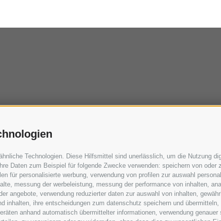
chnologien
liche Technologien. Diese Hilfsmittel sind unerlässlich, um die Nutzung digi
hre Daten zum Beispiel für folgende Zwecke verwenden: speichern von oder z
en für personalisierte werbung, verwendung von profilen zur auswahl personali
nhalte, messung der werbeleistung, messung der performance von inhalten, ana
er angebote, verwendung reduzierter daten zur auswahl von inhalten, gewährl
nd inhalten, ihre entscheidungen zum datenschutz speichern und übermitteln,
dgeräten anhand automatisch übermittelter informationen, verwendung genauer 