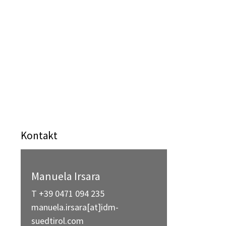
Kontakt
Manuela Irsara
T +39 0471 094 235
manuela.irsara[at]idm-
suedtirol.com