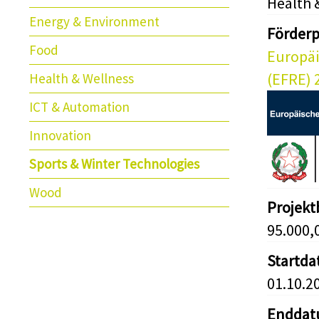
Health 
Energy & Environment
Förder
Food
Europäi
(EFRE) 
Health & Wellness
ICT & Automation
Innovation
Sports & Winter Technologies
Wood
Projek
95.000,
Startd
01.10.2
Endda