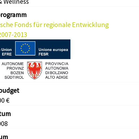
& Wellness
programm
sche Fonds für regionale Entwicklung
2007-2013
tbudget
00 €
atum
008
tum