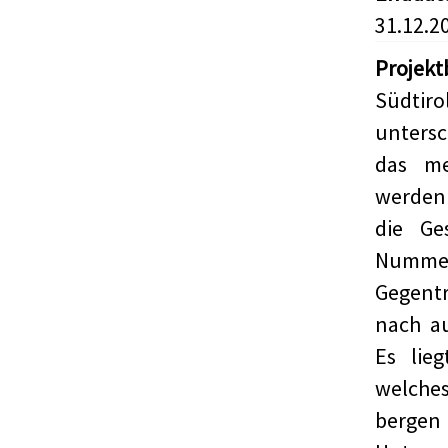
31.12.2
Projekt
Südtiro
untersc
das me
werden 
die Ge
Nummer 
Gegentr
nach a
Es lie
welches
bergen 