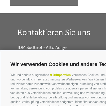
Kontaktieren Sie uns
IDM Südtirol - Alto Adige
T
+39 0471 094 000
info[at]idm-suedtirol.com
Wir verwenden Cookies und andere Te
idm[at]pec.idm-suedtirol.com
Wir und andere ausgewählte
9 Drittparteien
verwenden Cookies und ähn
SCHREIBEN SIE UNS!
und, vorbehaltlich Ihrer Zustimmung, zu Werbezwecken. Wir können I
reduzierter daten zur auswahl von werbeanzeigen, erstellung von profil
HIER FINDEN SIE UNS
von inhalten, verwendung von profilen zur auswahl personalisierter i
von daten aus verschiedenen quellen, entwicklung und verbesserung d
betrug und fehlerbehebung, bereitstellung und anzeige von werbung u
quellen, verknüpfung verschiedener endgeräte, identifikation von en