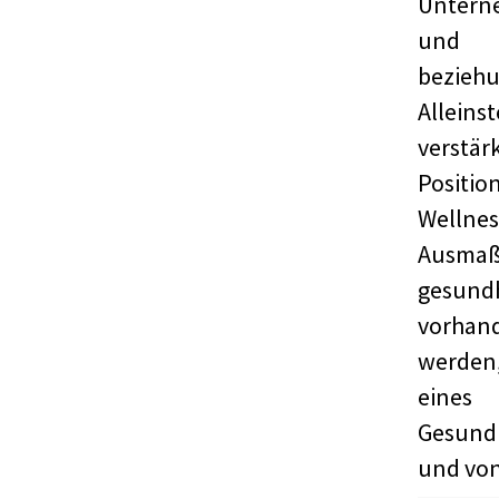
Untern
und G
bezie
Allein
verstär
Positio
Wellnes
Ausma
gesund
vorhand
werden
eines 
Gesundh
und von