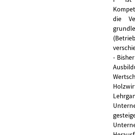
Kompet
die V
grun
(Betri
verschi
- Bishe
Ausb
Werts
Holzwi
Lehrgan
Untern
gestei
Untern
Herausf