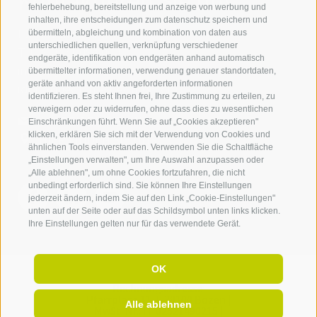
Kontaktieren Sie uns
fehlerbehebung, bereitstellung und anzeige von werbung und
inhalten, ihre entscheidungen zum datenschutz speichern und
IDM Südtirol - Alto Adige
übermitteln, abgleichung und kombination von daten aus
unterschiedlichen quellen, verknüpfung verschiedener
T
+39 0471 094 000
endgeräte, identifikation von endgeräten anhand automatisch
info[at]idm-suedtirol.com
übermittelter informationen, verwendung genauer standortdaten,
geräte anhand von aktiv angeforderten informationen
idm[at]pec.idm-suedtirol.com
identifizieren. Es steht Ihnen frei, Ihre Zustimmung zu erteilen, zu
verweigern oder zu widerrufen, ohne dass dies zu wesentlichen
SCHREIBEN SIE UNS!
Einschränkungen führt. Wenn Sie auf „Cookies akzeptieren"
klicken, erklären Sie sich mit der Verwendung von Cookies und
HIER FINDEN SIE UNS
ähnlichen Tools einverstanden. Verwenden Sie die Schaltfläche
„Einstellungen verwalten", um Ihre Auswahl anzupassen oder
„Alle ablehnen", um ohne Cookies fortzufahren, die nicht
unbedingt erforderlich sind. Sie können Ihre Einstellungen
jederzeit ändern, indem Sie auf den Link „Cookie-Einstellungen"
unten auf der Seite oder auf das Schildsymbol unten links klicken.
Ihre Einstellungen gelten nur für das verwendete Gerät.
OK
Rechnungsadresse:
Pfarrplatz 11,
I-
39100
Bozen |
Alle ablehnen
MwSt. Nr.: IT 02521490215 |