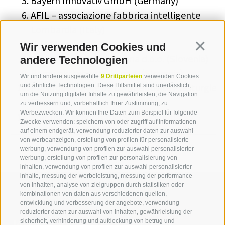
Bayern Innovativ GmbH (Germany)
AFIL – associazione fabbrica intelligente
Lombardia (Italy)
IDM Südtirol – Alto Adige (Italy)
Wir verwenden Cookies und
Continua
Tehnoloski park Ljubljana d.o.o. (Slovenia)
andere Technologien
Pomurski tehnoloski park (Slovenia)
Wir und andere ausgewählte
9 Drittparteien
verwenden Cookies
Plastipolis, Pole de competitivite Plasturgie
und ähnliche Technologien. Diese Hilfsmittel sind unerlässlich,
um die Nutzung digitaler Inhalte zu gewährleisten, die Navigation
(France)
zu verbessern und, vorbehaltlich Ihrer Zustimmung, zu
Werbezwecken. Wir können Ihre Daten zum Beispiel für folgende
Stiftung Technopark (Switzerland)
Zwecke verwenden: speichern von oder zugriff auf informationen
auf einem endgerät, verwendung reduzierter daten zur auswahl
von werbeanzeigen, erstellung von profilen für personalisierte
werbung, verwendung von profilen zur auswahl personalisierter
werbung, erstellung von profilen zur personalisierung von
inhalten, verwendung von profilen zur auswahl personalisierter
inhalte, messung der werbeleistung, messung der performance
von inhalten, analyse von zielgruppen durch statistiken oder
kombinationen von daten aus verschiedenen quellen,
entwicklung und verbesserung der angebote, verwendung
reduzierter daten zur auswahl von inhalten, gewährleistung der
sicherheit, verhinderung und aufdeckung von betrug und