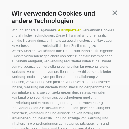
Wir verwenden Cookies und
Continua
Kontakt
andere Technologien
Wir und andere ausgewählte
9 Drittparteien
verwenden Cookies
und ähnliche Technologien. Diese Hilfsmittel sind unerlässlich,
Katja Glücker
um die Nutzung digitaler Inhalte zu gewährleisten, die Navigation
zu verbessern und, vorbehaltlich Ihrer Zustimmung, zu
T +39 0471 094 228
Werbezwecken. Wir können Ihre Daten zum Beispiel für folgende
Zwecke verwenden: speichern von oder zugriff auf informationen
katja.gluecker[at]idm-
auf einem endgerät, verwendung reduzierter daten zur auswahl
suedtirol.com
von werbeanzeigen, erstellung von profilen für personalisierte
werbung, verwendung von profilen zur auswahl personalisierter
werbung, erstellung von profilen zur personalisierung von
inhalten, verwendung von profilen zur auswahl personalisierter
inhalte, messung der werbeleistung, messung der performance
von inhalten, analyse von zielgruppen durch statistiken oder
kombinationen von daten aus verschiedenen quellen,
entwicklung und verbesserung der angebote, verwendung
reduzierter daten zur auswahl von inhalten, gewährleistung der
Kontaktieren Sie uns
sicherheit, verhinderung und aufdeckung von betrug und
fehlerbehebung, bereitstellung und anzeige von werbung und
inhalten, ihre entscheidungen zum datenschutz speichern und
übermitteln, abgleichung und kombination von daten aus