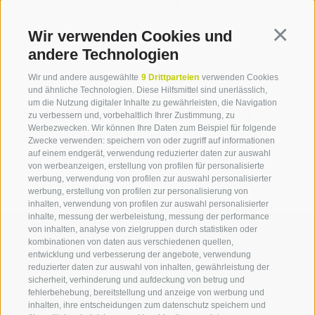
Sensorik für die Optimierung von Prozesszyklen.
Wir verwenden Cookies und
Continua
Partner
andere Technologien
Tirol Standortagentur - Tiroler
Wir und andere ausgewählte
9 Drittparteien
verwenden Cookies
Zukunftsstiftung (Austria)
und ähnliche Technologien. Diese Hilfsmittel sind unerlässlich,
um die Nutzung digitaler Inhalte zu gewährleisten, die Navigation
Assoimprenditori Alto Adige (Italia)
zu verbessern und, vorbehaltlich Ihrer Zustimmung, zu
Werbezwecken. Wir können Ihre Daten zum Beispiel für folgende
Treviso Tecnologia (Italia)
Zwecke verwenden: speichern von oder zugriff auf informationen
auf einem endgerät, verwendung reduzierter daten zur auswahl
von werbeanzeigen, erstellung von profilen für personalisierte
werbung, verwendung von profilen zur auswahl personalisierter
werbung, erstellung von profilen zur personalisierung von
inhalten, verwendung von profilen zur auswahl personalisierter
inhalte, messung der werbeleistung, messung der performance
von inhalten, analyse von zielgruppen durch statistiken oder
kombinationen von daten aus verschiedenen quellen,
entwicklung und verbesserung der angebote, verwendung
reduzierter daten zur auswahl von inhalten, gewährleistung der
Kontaktieren Sie uns
sicherheit, verhinderung und aufdeckung von betrug und
fehlerbehebung, bereitstellung und anzeige von werbung und
inhalten, ihre entscheidungen zum datenschutz speichern und