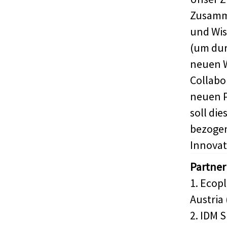
Zusamm
und Wis
(um durc
neuen W
Collabo
neuen 
soll di
bezogen
Innovat
Partner
1. Ecop
Austria 
2. IDM S