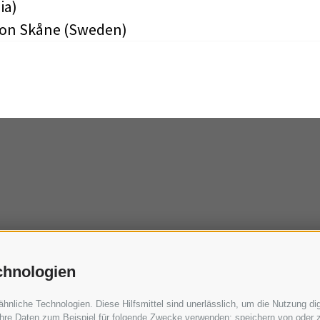
ia)
ion Skåne (Sweden)
chnologien
liche Technologien. Diese Hilfsmittel sind unerlässlich, um die Nutzung digi
hre Daten zum Beispiel für folgende Zwecke verwenden: speichern von oder z