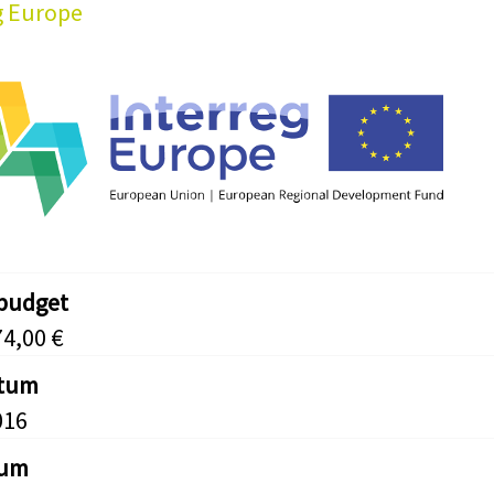
g Europe
tbudget
74,00 €
atum
016
tum