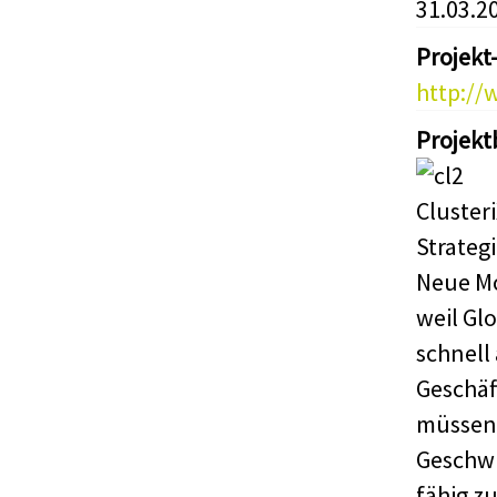
31.03.2
Projekt
http://
Projekt
Cluster
Strateg
Neue Mo
weil Glo
schnell
Geschäf
müssen 
Geschwi
fähig zu