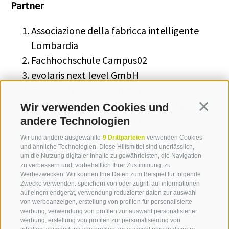
Partner
Associazione della fabricca intelligente
Lombardia
Fachhochschule Campus02
evolaris next level GmbH
Fraunhofer IWU Chemnitz
Wirtschaftsförderung Region Stuttgart
Wir verwenden Cookies und
Continua
Technolški Park Ljubljana
andere Technologien
Technoški Park Pomurje
Wir und andere ausgewählte
9 Drittparteien
verwenden Cookies
Pannon Gazdasági Hálóza Egyesület
und ähnliche Technologien. Diese Hilfsmittel sind unerlässlich,
um die Nutzung digitaler Inhalte zu gewährleisten, die Navigation
Krakowski Park Technologiczny
zu verbessern und, vorbehaltlich Ihrer Zustimmung, zu
Werbezwecken. Wir können Ihre Daten zum Beispiel für folgende
Politechnica Krakowska
Zwecke verwenden: speichern von oder zugriff auf informationen
auf einem endgerät, verwendung reduzierter daten zur auswahl
von werbeanzeigen, erstellung von profilen für personalisierte
werbung, verwendung von profilen zur auswahl personalisierter
werbung, erstellung von profilen zur personalisierung von