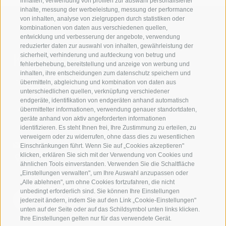
inhalten, verwendung von profilen zur auswahl personalisierter
inhalte, messung der werbeleistung, messung der performance
von inhalten, analyse von zielgruppen durch statistiken oder
kombinationen von daten aus verschiedenen quellen,
entwicklung und verbesserung der angebote, verwendung
reduzierter daten zur auswahl von inhalten, gewährleistung der
Kontaktieren Sie uns
sicherheit, verhinderung und aufdeckung von betrug und
fehlerbehebung, bereitstellung und anzeige von werbung und
inhalten, ihre entscheidungen zum datenschutz speichern und
IDM Südtirol - Alto Adige
übermitteln, abgleichung und kombination von daten aus
unterschiedlichen quellen, verknüpfung verschiedener
T
+39 0471 094 000
endgeräte, identifikation von endgeräten anhand automatisch
info[at]idm-suedtirol.com
übermittelter informationen, verwendung genauer standortdaten,
geräte anhand von aktiv angeforderten informationen
idm[at]pec.idm-suedtirol.com
identifizieren. Es steht Ihnen frei, Ihre Zustimmung zu erteilen, zu
verweigern oder zu widerrufen, ohne dass dies zu wesentlichen
SCHREIBEN SIE UNS!
Einschränkungen führt. Wenn Sie auf „Cookies akzeptieren"
klicken, erklären Sie sich mit der Verwendung von Cookies und
HIER FINDEN SIE UNS
ähnlichen Tools einverstanden. Verwenden Sie die Schaltfläche
„Einstellungen verwalten", um Ihre Auswahl anzupassen oder
„Alle ablehnen", um ohne Cookies fortzufahren, die nicht
unbedingt erforderlich sind. Sie können Ihre Einstellungen
jederzeit ändern, indem Sie auf den Link „Cookie-Einstellungen"
unten auf der Seite oder auf das Schildsymbol unten links klicken.
Ihre Einstellungen gelten nur für das verwendete Gerät.