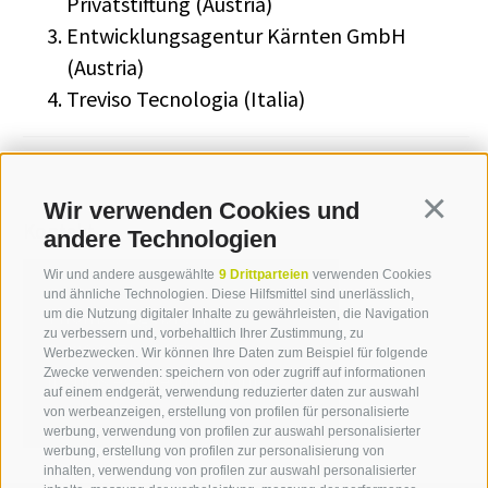
Privatstiftung (Austria)
Entwicklungsagentur Kärnten GmbH
(Austria)
Treviso Tecnologia (Italia)
Wir verwenden Cookies und
Continua
Kontakt
andere Technologien
Wir und andere ausgewählte
9 Drittparteien
verwenden Cookies
und ähnliche Technologien. Diese Hilfsmittel sind unerlässlich,
Thomas Egebrecht
um die Nutzung digitaler Inhalte zu gewährleisten, die Navigation
zu verbessern und, vorbehaltlich Ihrer Zustimmung, zu
T +39 0471 094 530
Werbezwecken. Wir können Ihre Daten zum Beispiel für folgende
Zwecke verwenden: speichern von oder zugriff auf informationen
thomas.egebrecht[at]idm-
auf einem endgerät, verwendung reduzierter daten zur auswahl
suedtirol.com
von werbeanzeigen, erstellung von profilen für personalisierte
werbung, verwendung von profilen zur auswahl personalisierter
werbung, erstellung von profilen zur personalisierung von
inhalten, verwendung von profilen zur auswahl personalisierter