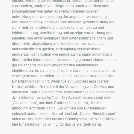
inhalte, messung der werbeleistung, messung der performance
von inhalten, analyse von zielgruppen durch statistiken oder
kombinationen von daten aus verschiedenen quellen,
entwicklung und verbesserung der angebote, verwendung
reduzierter daten zur auswahl von inhalten, gewährleistung der
Kontaktieren Sie uns
sicherheit, verhinderung und aufdeckung von betrug und
fehlerbehebung, bereitstellung und anzeige von werbung und
inhalten, ihre entscheidungen zum datenschutz speichern und
IDM Südtirol - Alto Adige
übermitteln, abgleichung und kombination von daten aus
unterschiedlichen quellen, verknüpfung verschiedener
T
+39 0471 094 000
endgeräte, identifikation von endgeräten anhand automatisch
info[at]idm-suedtirol.com
übermittelter informationen, verwendung genauer standortdaten,
geräte anhand von aktiv angeforderten informationen
idm[at]pec.idm-suedtirol.com
identifizieren. Es steht Ihnen frei, Ihre Zustimmung zu erteilen, zu
verweigern oder zu widerrufen, ohne dass dies zu wesentlichen
SCHREIBEN SIE UNS!
Einschränkungen führt. Wenn Sie auf „Cookies akzeptieren"
klicken, erklären Sie sich mit der Verwendung von Cookies und
HIER FINDEN SIE UNS
ähnlichen Tools einverstanden. Verwenden Sie die Schaltfläche
„Einstellungen verwalten", um Ihre Auswahl anzupassen oder
„Alle ablehnen", um ohne Cookies fortzufahren, die nicht
unbedingt erforderlich sind. Sie können Ihre Einstellungen
jederzeit ändern, indem Sie auf den Link „Cookie-Einstellungen"
unten auf der Seite oder auf das Schildsymbol unten links klicken.
Ihre Einstellungen gelten nur für das verwendete Gerät.