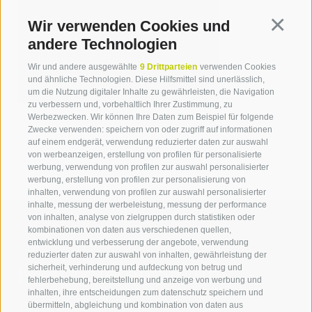
Elisabeth Steger
Wir verwenden Cookies und
Continua
T +39 0471 094 234
andere Technologien
elisabeth.steger[at]idm-
Wir und andere ausgewählte
9 Drittparteien
verwenden Cookies
suedtirol.com
und ähnliche Technologien. Diese Hilfsmittel sind unerlässlich,
um die Nutzung digitaler Inhalte zu gewährleisten, die Navigation
zu verbessern und, vorbehaltlich Ihrer Zustimmung, zu
Werbezwecken. Wir können Ihre Daten zum Beispiel für folgende
Zwecke verwenden: speichern von oder zugriff auf informationen
auf einem endgerät, verwendung reduzierter daten zur auswahl
von werbeanzeigen, erstellung von profilen für personalisierte
werbung, verwendung von profilen zur auswahl personalisierter
werbung, erstellung von profilen zur personalisierung von
inhalten, verwendung von profilen zur auswahl personalisierter
inhalte, messung der werbeleistung, messung der performance
von inhalten, analyse von zielgruppen durch statistiken oder
kombinationen von daten aus verschiedenen quellen,
entwicklung und verbesserung der angebote, verwendung
reduzierter daten zur auswahl von inhalten, gewährleistung der
Kontaktieren Sie uns
sicherheit, verhinderung und aufdeckung von betrug und
fehlerbehebung, bereitstellung und anzeige von werbung und
inhalten, ihre entscheidungen zum datenschutz speichern und
IDM Südtirol - Alto Adige
übermitteln, abgleichung und kombination von daten aus