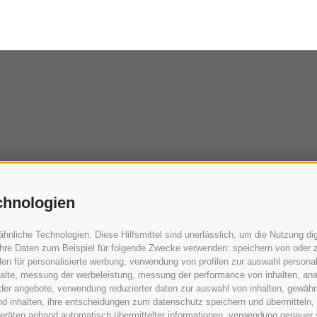
chnologien
liche Technologien. Diese Hilfsmittel sind unerlässlich, um die Nutzung digi
hre Daten zum Beispiel für folgende Zwecke verwenden: speichern von oder z
en für personalisierte werbung, verwendung von profilen zur auswahl personali
nhalte, messung der werbeleistung, messung der performance von inhalten, ana
er angebote, verwendung reduzierter daten zur auswahl von inhalten, gewährl
nd inhalten, ihre entscheidungen zum datenschutz speichern und übermitteln,
dgeräten anhand automatisch übermittelter informationen, verwendung genauer 