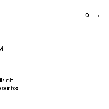
DE
DM
ls mit
sseinfos