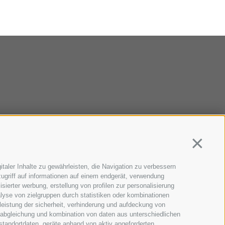
Continua
taler Inhalte zu gewährleisten, die Navigation zu verbessern
ugriff auf informationen auf einem endgerät, verwendung
sierter werbung, erstellung von profilen zur personalisierung
lyse von zielgruppen durch statistiken oder kombinationen
eistung der sicherheit, verhinderung und aufdeckung von
 abgleichung und kombination von daten aus unterschiedlichen
standortdaten, geräte anhand von aktiv angeforderten