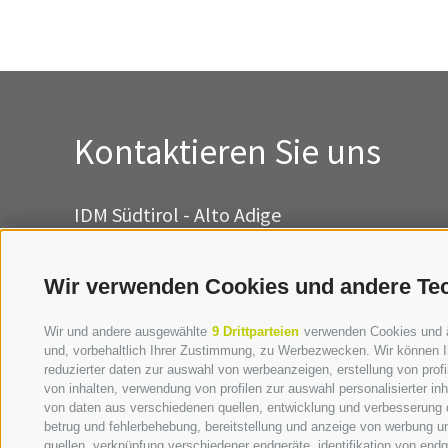
Kontaktieren Sie uns
IDM Südtirol - Alto Adige
T
+39 0471 094 000
info[at]idm-suedtirol.com
Wir verwenden Cookies und andere Te
idm[at]pec.idm-suedtirol.com
Wir und andere ausgewählte
9 Drittparteien
verwenden Cookies und ähn
SCHREIBEN SIE UNS!
und, vorbehaltlich Ihrer Zustimmung, zu Werbezwecken. Wir können I
reduzierter daten zur auswahl von werbeanzeigen, erstellung von profil
HIER FINDEN SIE UNS
von inhalten, verwendung von profilen zur auswahl personalisierter i
von daten aus verschiedenen quellen, entwicklung und verbesserung d
betrug und fehlerbehebung, bereitstellung und anzeige von werbung u
quellen, verknüpfung verschiedener endgeräte, identifikation von en