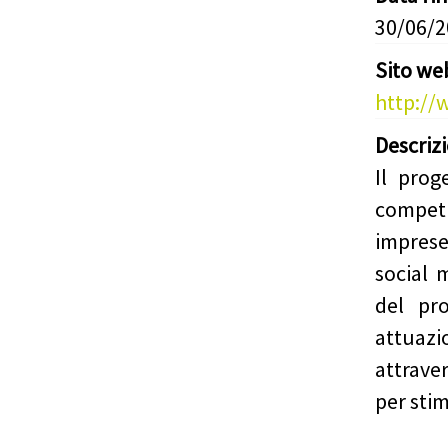
30/06/
Sito we
http://
Descriz
Il prog
compet
imprese
social 
del pr
attuazi
attrave
per stim