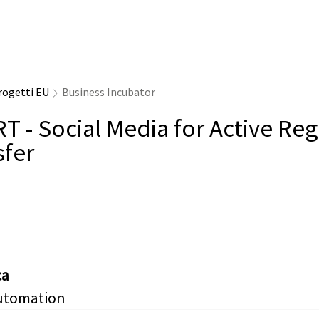
rogetti EU
Business Incubator
T - Social Media for Active Reg
sfer
ca
utomation