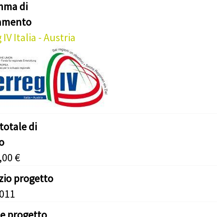
mma di
iamento
 IV Italia - Austria
totale di
o
,00 €
izio progetto
2011
ne progetto