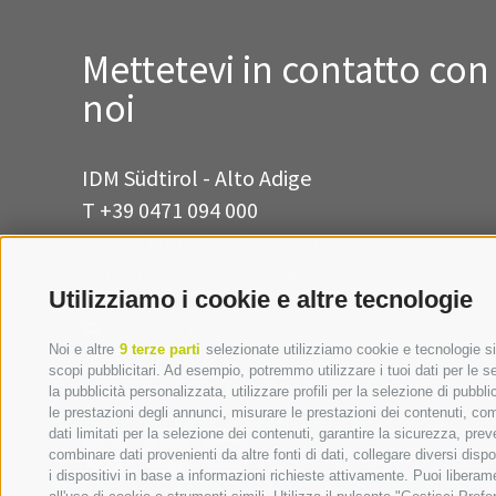
Mettetevi in contatto con
noi
IDM Südtirol - Alto Adige
T
+39 0471 094 000
info[at]idm-suedtirol.com
idm[at]pec.idm-suedtirol.com
Utilizziamo i cookie e altre tecnologie
SCRIVICI
Noi e altre
9 terze parti
selezionate utilizziamo cookie e tecnologie sim
DOVE SIAMO
scopi pubblicitari. Ad esempio, potremmo utilizzare i tuoi dati per le seg
la pubblicità personalizzata, utilizzare profili per la selezione di pubbl
le prestazioni degli annunci, misurare le prestazioni dei contenuti, comp
dati limitati per la selezione dei contenuti, garantire la sicurezza, pre
combinare dati provenienti da altre fonti di dati, collegare diversi disp
i dispositivi in base a informazioni richieste attivamente. Puoi libera