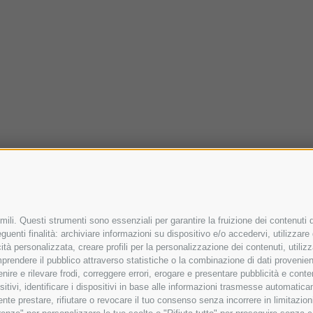
ili. Questi strumenti sono essenziali per garantire la fruizione dei contenuti d
uenti finalità: archiviare informazioni su dispositivo e/o accedervi, utilizzare da
icità personalizzata, creare profili per la personalizzazione dei contenuti, utiliz
rendere il pubblico attraverso statistiche o la combinazione di dati provenienti 
venire e rilevare frodi, correggere errori, erogare e presentare pubblicità e con
ositivi, identificare i dispositivi in base alle informazioni trasmesse automatic
mente prestare, rifiutare o revocare il tuo consenso senza incorrere in limitazi