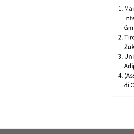
Man
Int
GmB
Tir
Zuk
Uni
Adi
(As
di 