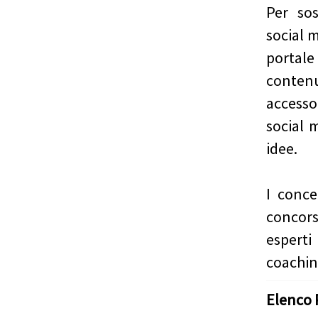
Per so
social 
portale
contenu
accesso
social 
idee.
I conce
concor
esperti
coaching
Elenco 