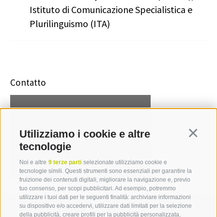
Istituto di Comunicazione Specialistica e
Plurilinguismo (ITA)
Contatto
Roberto Farina
Utilizziamo i cookie e altre
Continua
T +39 0471 094 008
tecnologie
roberto.farina[at]idm-
suedtirol.com
Noi e altre
9 terze parti
selezionate utilizziamo cookie e
tecnologie simili. Questi strumenti sono essenziali per garantire la
fruizione dei contenuti digitali, migliorare la navigazione e, previo
tuo consenso, per scopi pubblicitari. Ad esempio, potremmo
utilizzare i tuoi dati per le seguenti finalità: archiviare informazioni
su dispositivo e/o accedervi, utilizzare dati limitati per la selezione
della pubblicità, creare profili per la pubblicità personalizzata,