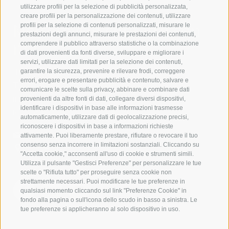
utilizzare profili per la selezione di pubblicità personalizzata,
creare profili per la personalizzazione dei contenuti, utilizzare
Mettetevi in contatto con
profili per la selezione di contenuti personalizzati, misurare le
prestazioni degli annunci, misurare le prestazioni dei contenuti,
noi
comprendere il pubblico attraverso statistiche o la combinazione
di dati provenienti da fonti diverse, sviluppare e migliorare i
servizi, utilizzare dati limitati per la selezione dei contenuti,
IDM Südtirol - Alto Adige
garantire la sicurezza, prevenire e rilevare frodi, correggere
errori, erogare e presentare pubblicità e contenuto, salvare e
T
+39 0471 094 000
comunicare le scelte sulla privacy, abbinare e combinare dati
info[at]idm-suedtirol.com
provenienti da altre fonti di dati, collegare diversi dispositivi,
identificare i dispositivi in base alle informazioni trasmesse
idm[at]pec.idm-suedtirol.com
automaticamente, utilizzare dati di geolocalizzazione precisi,
riconoscere i dispositivi in base a informazioni richieste
SCRIVICI
attivamente. Puoi liberamente prestare, rifiutare o revocare il tuo
consenso senza incorrere in limitazioni sostanziali. Cliccando su
DOVE SIAMO
"Accetta cookie," acconsenti all'uso di cookie e strumenti simili.
Utilizza il pulsante "Gestisci Preferenze" per personalizzare le tue
scelte o "Rifiuta tutto" per proseguire senza cookie non
strettamente necessari. Puoi modificare le tue preferenze in
qualsiasi momento cliccando sul link "Preferenze Cookie" in
fondo alla pagina o sull'icona dello scudo in basso a sinistra. Le
tue preferenze si applicheranno al solo dispositivo in uso.