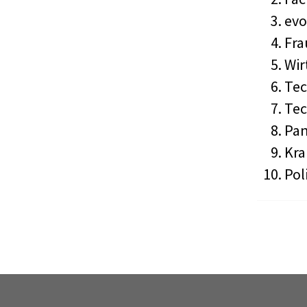
evo
Fra
Wir
Tec
Tec
Pan
Kra
Pol