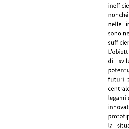
ineffic
nonché 
nelle i
sono ne
sufficie
L'obiet
di svi
potenti,
futuri 
central
legami e
innova
protot
la sit