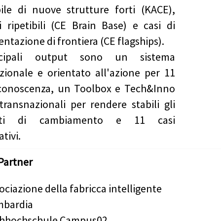
bile di nuove strutture forti (KACE),
i ripetibili (CE Brain Base) e casi di
ntazione di frontiera (CE flagships).
ncipali output sono un sistema
zionale e orientato all'azione per 11
 conoscenza, un Toolbox e Tech&Inno
ransnazionali per rendere stabili gli
nti di cambiamento e 11 casi
tivi.
Partner
ociazione della fabricca intelligente
mbardia
chhochschule Campus02