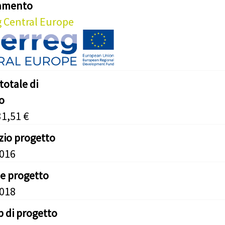
iamento
g Central Europe
totale di
o
31,51 €
izio progetto
2016
ne progetto
2018
b di progetto