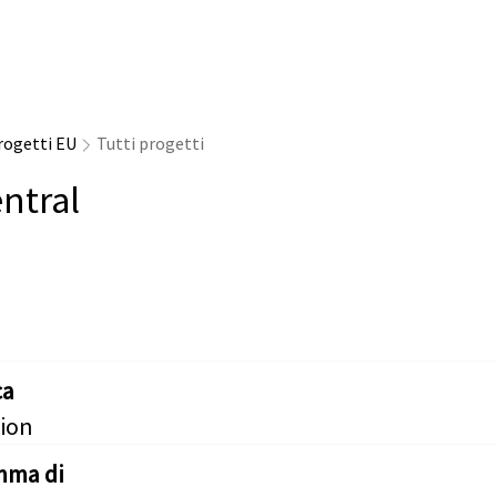
rogetti EU
Tutti progetti
ntral
ca
ion
mma di