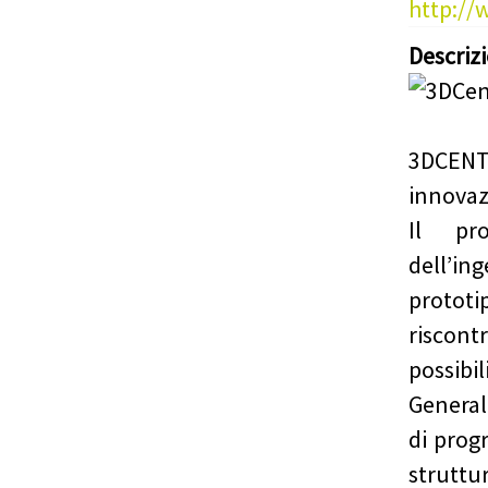
http://
Descriz
3DCENT
innovazi
Il pr
dell’i
protot
riscon
possibil
General
di prog
strut