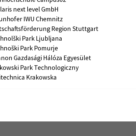
laris next level GmbH
unhofer IWU Chemnitz
tschaftsförderung Region Stuttgart
hnolški Park Ljubljana
hnoški Park Pomurje
non Gazdasági Hálóza Egyesület
kowski Park Technologiczny
itechnica Krakowska