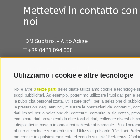
Mettetevi in contatto con
noi
IDM Südtirol - Alto Adige
T
+39 0471 094 000
info[at]idm-suedtirol.com
idm[at]pec.idm-suedtirol.com
Utilizziamo i cookie e altre tecnologie
SCRIVICI
Noi e altre
9 terze parti
selezionate utilizziamo cookie e tecnologie sim
DOVE SIAMO
scopi pubblicitari. Ad esempio, potremmo utilizzare i tuoi dati per le seg
la pubblicità personalizzata, utilizzare profili per la selezione di pubbl
le prestazioni degli annunci, misurare le prestazioni dei contenuti, comp
dati limitati per la selezione dei contenuti, garantire la sicurezza, pre
combinare dati provenienti da altre fonti di dati, collegare diversi disp
i dispositivi in base a informazioni richieste attivamente. Puoi libera
all'uso di cookie e strumenti simili. Utilizza il pulsante "Gestisci Pre
preferenze in qualsiasi momento cliccando sul link "Preferenze Cookie" 