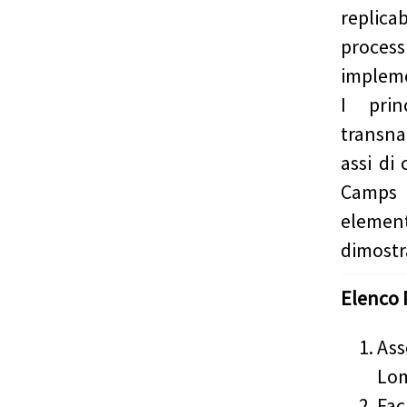
replica
process
impleme
I pri
transna
assi di
Camps t
eleme
dimostra
Elenco 
Ass
Lo
Fa