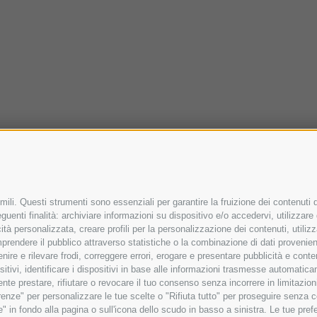
ili. Questi strumenti sono essenziali per garantire la fruizione dei contenuti d
uenti finalità: archiviare informazioni su dispositivo e/o accedervi, utilizzare da
icità personalizzata, creare profili per la personalizzazione dei contenuti, utiliz
rendere il pubblico attraverso statistiche o la combinazione di dati provenienti 
venire e rilevare frodi, correggere errori, erogare e presentare pubblicità e con
ositivi, identificare i dispositivi in base alle informazioni trasmesse automatic
mente prestare, rifiutare o revocare il tuo consenso senza incorrere in limitazi
ferenze" per personalizzare le tue scelte o "Rifiuta tutto" per proseguire senz
in fondo alla pagina o sull'icona dello scudo in basso a sinistra. Le tue prefe