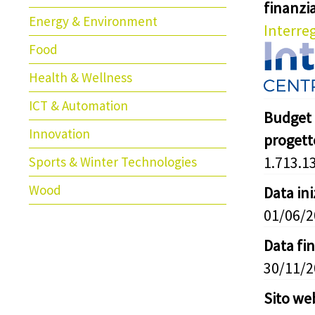
finanz
Energy & Environment
Interre
Food
Health & Wellness
ICT & Automation
Budget 
Innovation
progett
1.713.1
Sports & Winter Technologies
Wood
Data in
01/06/
Data fi
30/11/
Sito we