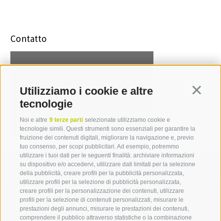
Contatto
Michael Stauder
Utilizziamo i cookie e altre
Continua
T +39 0471 094 241
tecnologie
michael.stauder[at]idm-
suedtirol.com
Noi e altre
9 terze parti
selezionate utilizziamo cookie e
tecnologie simili. Questi strumenti sono essenziali per garantire la
fruizione dei contenuti digitali, migliorare la navigazione e, previo
tuo consenso, per scopi pubblicitari. Ad esempio, potremmo
utilizzare i tuoi dati per le seguenti finalità: archiviare informazioni
su dispositivo e/o accedervi, utilizzare dati limitati per la selezione
della pubblicità, creare profili per la pubblicità personalizzata,
utilizzare profili per la selezione di pubblicità personalizzata,
creare profili per la personalizzazione dei contenuti, utilizzare
Mettetevi in contatto con
profili per la selezione di contenuti personalizzati, misurare le
prestazioni degli annunci, misurare le prestazioni dei contenuti,
comprendere il pubblico attraverso statistiche o la combinazione