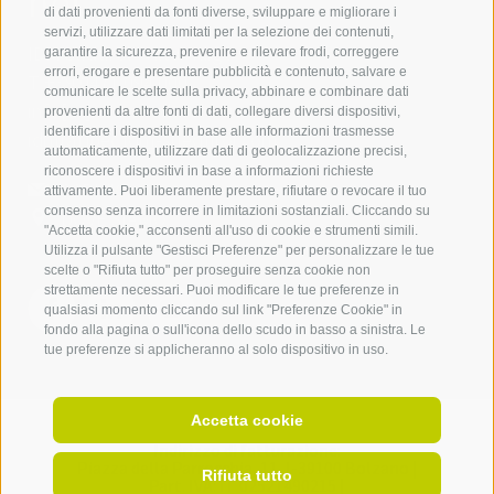
noi
di dati provenienti da fonti diverse, sviluppare e migliorare i
servizi, utilizzare dati limitati per la selezione dei contenuti,
IDM Südtirol - Alto Adige
garantire la sicurezza, prevenire e rilevare frodi, correggere
errori, erogare e presentare pubblicità e contenuto, salvare e
T
+39 0471 094 000
comunicare le scelte sulla privacy, abbinare e combinare dati
info[at]idm-suedtirol.com
provenienti da altre fonti di dati, collegare diversi dispositivi,
identificare i dispositivi in base alle informazioni trasmesse
idm[at]pec.idm-suedtirol.com
automaticamente, utilizzare dati di geolocalizzazione precisi,
riconoscere i dispositivi in base a informazioni richieste
SCRIVICI
attivamente. Puoi liberamente prestare, rifiutare o revocare il tuo
consenso senza incorrere in limitazioni sostanziali. Cliccando su
DOVE SIAMO
"Accetta cookie," acconsenti all'uso di cookie e strumenti simili.
Utilizza il pulsante "Gestisci Preferenze" per personalizzare le tue
scelte o "Rifiuta tutto" per proseguire senza cookie non
strettamente necessari. Puoi modificare le tue preferenze in
qualsiasi momento cliccando sul link "Preferenze Cookie" in
fondo alla pagina o sull'icona dello scudo in basso a sinistra. Le
tue preferenze si applicheranno al solo dispositivo in uso.
Accetta cookie
Indirizzo di fatturazione:
Piazza della Parrocchia, 11,
I-
39100
Bolzano |
Rifiuta tutto
Part. IVA: IT 02521490215 |