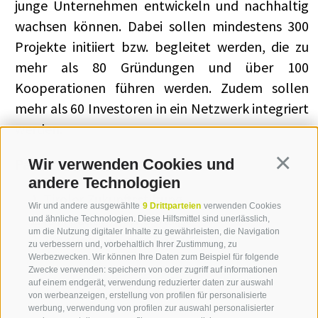
junge Unternehmen entwickeln und nachhaltig
wachsen können. Dabei sollen mindestens 300
Projekte initiiert bzw. begleitet werden, die zu
mehr als 80 Gründungen und über 100
Kooperationen führen werden. Zudem sollen
mehr als 60 Investoren in ein Netzwerk integriert
werden.
Wir verwenden Cookies und
Partner
Continua
andere Technologien
Tiroler Zukunftsstiftung
Wir und andere ausgewählte
9 Drittparteien
verwenden Cookies
IDM Südtirol – Alto Adige
und ähnliche Technologien. Diese Hilfsmittel sind unerlässlich,
um die Nutzung digitaler Inhalte zu gewährleisten, die Navigation
Trentino Sviluppo Spa
zu verbessern und, vorbehaltlich Ihrer Zustimmung, zu
Werbezwecken. Wir können Ihre Daten zum Beispiel für folgende
Zwecke verwenden: speichern von oder zugriff auf informationen
auf einem endgerät, verwendung reduzierter daten zur auswahl
von werbeanzeigen, erstellung von profilen für personalisierte
werbung, verwendung von profilen zur auswahl personalisierter