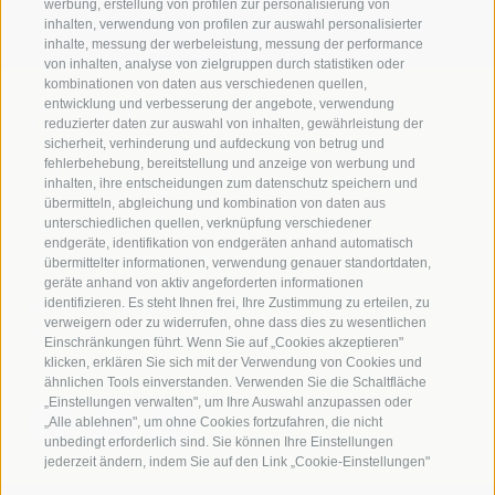
werbung, erstellung von profilen zur personalisierung von
inhalten, verwendung von profilen zur auswahl personalisierter
inhalte, messung der werbeleistung, messung der performance
von inhalten, analyse von zielgruppen durch statistiken oder
kombinationen von daten aus verschiedenen quellen,
Kontaktieren Sie uns
entwicklung und verbesserung der angebote, verwendung
reduzierter daten zur auswahl von inhalten, gewährleistung der
sicherheit, verhinderung und aufdeckung von betrug und
fehlerbehebung, bereitstellung und anzeige von werbung und
IDM Südtirol - Alto Adige
inhalten, ihre entscheidungen zum datenschutz speichern und
T
+39 0471 094 000
übermitteln, abgleichung und kombination von daten aus
info[at]idm-suedtirol.com
unterschiedlichen quellen, verknüpfung verschiedener
endgeräte, identifikation von endgeräten anhand automatisch
idm[at]pec.idm-suedtirol.com
übermittelter informationen, verwendung genauer standortdaten,
geräte anhand von aktiv angeforderten informationen
SCHREIBEN SIE UNS!
identifizieren. Es steht Ihnen frei, Ihre Zustimmung zu erteilen, zu
verweigern oder zu widerrufen, ohne dass dies zu wesentlichen
HIER FINDEN SIE UNS
Einschränkungen führt. Wenn Sie auf „Cookies akzeptieren"
klicken, erklären Sie sich mit der Verwendung von Cookies und
ähnlichen Tools einverstanden. Verwenden Sie die Schaltfläche
„Einstellungen verwalten", um Ihre Auswahl anzupassen oder
„Alle ablehnen", um ohne Cookies fortzufahren, die nicht
unbedingt erforderlich sind. Sie können Ihre Einstellungen
jederzeit ändern, indem Sie auf den Link „Cookie-Einstellungen"
unten auf der Seite oder auf das Schildsymbol unten links klicken.