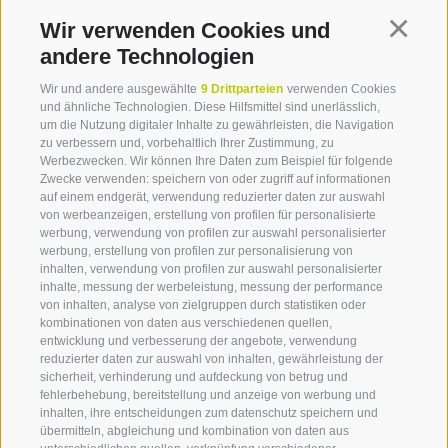
Wir verwenden Cookies und
Continua
Kontakt
andere Technologien
Wir und andere ausgewählte
9 Drittparteien
verwenden Cookies
und ähnliche Technologien. Diese Hilfsmittel sind unerlässlich,
Michael Stauder
um die Nutzung digitaler Inhalte zu gewährleisten, die Navigation
zu verbessern und, vorbehaltlich Ihrer Zustimmung, zu
T +39 0471 094 241
Werbezwecken. Wir können Ihre Daten zum Beispiel für folgende
Zwecke verwenden: speichern von oder zugriff auf informationen
michael.stauder[at]idm-
auf einem endgerät, verwendung reduzierter daten zur auswahl
suedtirol.com
von werbeanzeigen, erstellung von profilen für personalisierte
werbung, verwendung von profilen zur auswahl personalisierter
werbung, erstellung von profilen zur personalisierung von
inhalten, verwendung von profilen zur auswahl personalisierter
inhalte, messung der werbeleistung, messung der performance
von inhalten, analyse von zielgruppen durch statistiken oder
kombinationen von daten aus verschiedenen quellen,
entwicklung und verbesserung der angebote, verwendung
reduzierter daten zur auswahl von inhalten, gewährleistung der
Kontaktieren Sie uns
sicherheit, verhinderung und aufdeckung von betrug und
fehlerbehebung, bereitstellung und anzeige von werbung und
inhalten, ihre entscheidungen zum datenschutz speichern und
IDM Südtirol - Alto Adige
übermitteln, abgleichung und kombination von daten aus