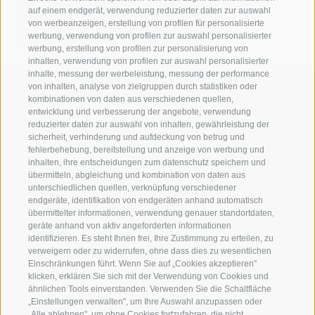
manuela.irsara[at]idm-
auf einem endgerät, verwendung reduzierter daten zur auswahl
suedtirol.com
von werbeanzeigen, erstellung von profilen für personalisierte
werbung, verwendung von profilen zur auswahl personalisierter
werbung, erstellung von profilen zur personalisierung von
inhalten, verwendung von profilen zur auswahl personalisierter
inhalte, messung der werbeleistung, messung der performance
von inhalten, analyse von zielgruppen durch statistiken oder
kombinationen von daten aus verschiedenen quellen,
entwicklung und verbesserung der angebote, verwendung
reduzierter daten zur auswahl von inhalten, gewährleistung der
Kontaktieren Sie uns
sicherheit, verhinderung und aufdeckung von betrug und
fehlerbehebung, bereitstellung und anzeige von werbung und
inhalten, ihre entscheidungen zum datenschutz speichern und
IDM Südtirol - Alto Adige
übermitteln, abgleichung und kombination von daten aus
unterschiedlichen quellen, verknüpfung verschiedener
T
+39 0471 094 000
endgeräte, identifikation von endgeräten anhand automatisch
info[at]idm-suedtirol.com
übermittelter informationen, verwendung genauer standortdaten,
geräte anhand von aktiv angeforderten informationen
idm[at]pec.idm-suedtirol.com
identifizieren. Es steht Ihnen frei, Ihre Zustimmung zu erteilen, zu
verweigern oder zu widerrufen, ohne dass dies zu wesentlichen
SCHREIBEN SIE UNS!
Einschränkungen führt. Wenn Sie auf „Cookies akzeptieren"
klicken, erklären Sie sich mit der Verwendung von Cookies und
HIER FINDEN SIE UNS
ähnlichen Tools einverstanden. Verwenden Sie die Schaltfläche
„Einstellungen verwalten", um Ihre Auswahl anzupassen oder
„Alle ablehnen", um ohne Cookies fortzufahren, die nicht