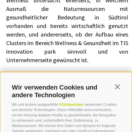
Wellness untersucht einerseits, in welchem
Ausmaß die Naturressourcen mit
gesundheitlicher Bedeutung in Südtirol
vorhanden und bereits wirtschaftlich genutzt
werden, und andererseits, ob der Aufbau eines
Clusters im Bereich Wellness & Gesundheit im TIS
innovation park sinnvoll und von
Unternehmerseite gewünscht ist.
Wir verwenden Cookies und
Continua
Kontakt
andere Technologien
Wir und andere ausgewählte
9 Drittparteien
verwenden Cookies
und ähnliche Technologien. Diese Hilfsmittel sind unerlässlich,
Manuela Irsara
um die Nutzung digitaler Inhalte zu gewährleisten, die Navigation
zu verbessern und, vorbehaltlich Ihrer Zustimmung, zu
T +39 0471 094 235
Werbezwecken. Wir können Ihre Daten zum Beispiel für folgende
Zwecke verwenden: speichern von oder zugriff auf informationen