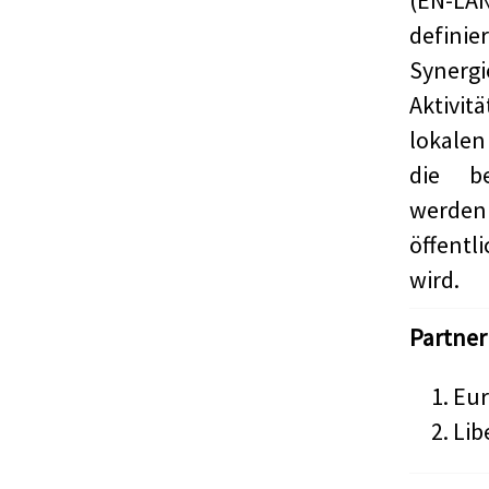
(EN-LA
defini
Synerg
Aktivi
lokale
die be
werden
öffentl
wird.
Partner
Eur
Lib