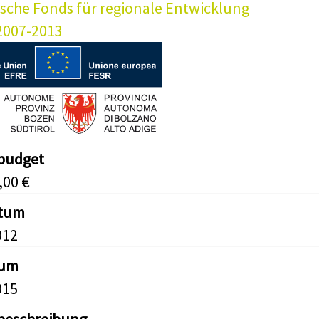
sche Fonds für regionale Entwicklung
2007-2013
tbudget
,00 €
atum
012
tum
015