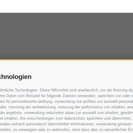
chnologien
liche Technologien. Diese Hilfsmittel sind unerlässlich, um die Nutzung digi
hre Daten zum Beispiel für folgende Zwecke verwenden: speichern von oder z
en für personalisierte werbung, verwendung von profilen zur auswahl personali
nhalte, messung der werbeleistung, messung der performance von inhalten, ana
er angebote, verwendung reduzierter daten zur auswahl von inhalten, gewährl
nd inhalten, ihre entscheidungen zum datenschutz speichern und übermitteln,
dgeräten anhand automatisch übermittelter informationen, verwendung genauer 
 erteilen, zu verweigern oder zu widerrufen, ohne dass dies zu wesentlichen 