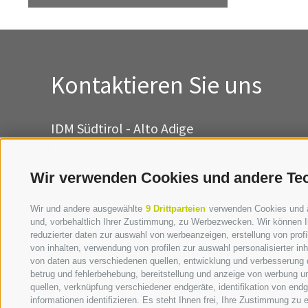
Kontaktieren Sie uns
IDM Südtirol - Alto Adige
T
+39 0471 094 000
info[at]idm-suedtirol.com
Wir verwenden Cookies und andere Te
idm[at]pec.idm-suedtirol.com
Wir und andere ausgewählte
9 Drittparteien
verwenden Cookies und ähn
SCHREIBEN SIE UNS!
und, vorbehaltlich Ihrer Zustimmung, zu Werbezwecken. Wir können I
reduzierter daten zur auswahl von werbeanzeigen, erstellung von profil
HIER FINDEN SIE UNS
von inhalten, verwendung von profilen zur auswahl personalisierter i
von daten aus verschiedenen quellen, entwicklung und verbesserung d
betrug und fehlerbehebung, bereitstellung und anzeige von werbung u
quellen, verknüpfung verschiedener endgeräte, identifikation von en
informationen identifizieren. Es steht Ihnen frei, Ihre Zustimmung zu