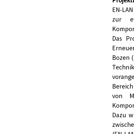
Projekt
EN-LAN
zur ef
Kompon
Das Pr
Erneuer
Bozen (
Techn
vorang
Bereic
von Ma
Kompone
Dazu wi
zwische