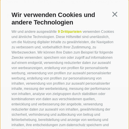
Sensorik für die Optimierung von Prozesszyklen.
Wir verwenden Cookies und
Continua
Partner
andere Technologien
Tirol Standortagentur - Tiroler
Wir und andere ausgewählte
9 Drittparteien
verwenden Cookies
Zukunftsstiftung (Austria)
und ähnliche Technologien. Diese Hilfsmittel sind unerlässlich,
um die Nutzung digitaler Inhalte zu gewährleisten, die Navigation
Assoimprenditori Alto Adige (Italia)
zu verbessern und, vorbehaltlich Ihrer Zustimmung, zu
Werbezwecken. Wir können Ihre Daten zum Beispiel für folgende
Treviso Tecnologia (Italia)
Zwecke verwenden: speichern von oder zugriff auf informationen
auf einem endgerät, verwendung reduzierter daten zur auswahl
von werbeanzeigen, erstellung von profilen für personalisierte
werbung, verwendung von profilen zur auswahl personalisierter
werbung, erstellung von profilen zur personalisierung von
inhalten, verwendung von profilen zur auswahl personalisierter
inhalte, messung der werbeleistung, messung der performance
von inhalten, analyse von zielgruppen durch statistiken oder
kombinationen von daten aus verschiedenen quellen,
entwicklung und verbesserung der angebote, verwendung
reduzierter daten zur auswahl von inhalten, gewährleistung der
Kontaktieren Sie uns
sicherheit, verhinderung und aufdeckung von betrug und
fehlerbehebung, bereitstellung und anzeige von werbung und
inhalten, ihre entscheidungen zum datenschutz speichern und