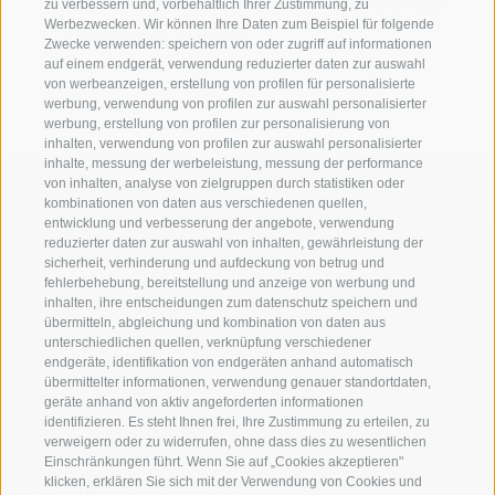
Autonmome Provinz Bozen - Abteilung 9
zu verbessern und, vorbehaltlich Ihrer Zustimmung, zu
Werbezwecken. Wir können Ihre Daten zum Beispiel für folgende
Informatik (Italien)
Zwecke verwenden: speichern von oder zugriff auf informationen
auf einem endgerät, verwendung reduzierter daten zur auswahl
von werbeanzeigen, erstellung von profilen für personalisierte
werbung, verwendung von profilen zur auswahl personalisierter
werbung, erstellung von profilen zur personalisierung von
inhalten, verwendung von profilen zur auswahl personalisierter
inhalte, messung der werbeleistung, messung der performance
von inhalten, analyse von zielgruppen durch statistiken oder
kombinationen von daten aus verschiedenen quellen,
entwicklung und verbesserung der angebote, verwendung
reduzierter daten zur auswahl von inhalten, gewährleistung der
Kontaktieren Sie uns
sicherheit, verhinderung und aufdeckung von betrug und
fehlerbehebung, bereitstellung und anzeige von werbung und
inhalten, ihre entscheidungen zum datenschutz speichern und
IDM Südtirol - Alto Adige
übermitteln, abgleichung und kombination von daten aus
unterschiedlichen quellen, verknüpfung verschiedener
T
+39 0471 094 000
endgeräte, identifikation von endgeräten anhand automatisch
info[at]idm-suedtirol.com
übermittelter informationen, verwendung genauer standortdaten,
geräte anhand von aktiv angeforderten informationen
idm[at]pec.idm-suedtirol.com
identifizieren. Es steht Ihnen frei, Ihre Zustimmung zu erteilen, zu
verweigern oder zu widerrufen, ohne dass dies zu wesentlichen
SCHREIBEN SIE UNS!
Einschränkungen führt. Wenn Sie auf „Cookies akzeptieren"
klicken, erklären Sie sich mit der Verwendung von Cookies und
HIER FINDEN SIE UNS