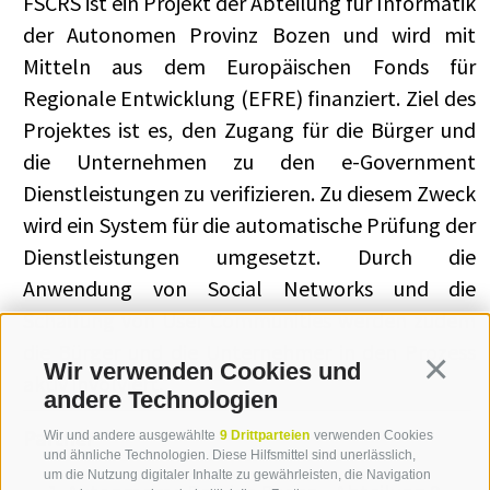
FSCRS
ist ein Projekt der Abteilung für Informatik
der Autonomen Provinz Bozen und wird mit
Mitteln aus dem Europäischen Fonds für
Regionale Entwicklung (EFRE) finanziert. Ziel des
Projektes ist es, den Zugang für die Bürger und
die Unternehmen zu den e-Government
Dienstleistungen zu verifizieren. Zu diesem Zweck
wird ein System für die automatische Prüfung der
Dienstleistungen umgesetzt. Durch die
Anwendung von Social Networks und die
Schaffung von User Communities werden zudem
die Bürger und die Unternehmer in den Prozess
Wir verwenden Cookies und
Continua
aktiv involviert.
andere Technologien
Partner
Wir und andere ausgewählte
9 Drittparteien
verwenden Cookies
und ähnliche Technologien. Diese Hilfsmittel sind unerlässlich,
um die Nutzung digitaler Inhalte zu gewährleisten, die Navigation