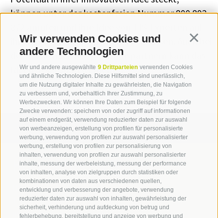
können unter der kostenfreien Nummer 800 892
872 anrufen und ihre Idee von TIS-Experten auf
Wir verwenden Cookies und
Continua
ihr Marktpotential durchchecken lassen. Auch bei
andere Technologien
der Suche nach Kooperationspartnern kann das
Ideen-Telefon weiterhelfen.
Wir und andere ausgewählte
9 Drittparteien
verwenden Cookies
und ähnliche Technologien. Diese Hilfsmittel sind unerlässlich,
um die Nutzung digitaler Inhalte zu gewährleisten, die Navigation
zu verbessern und, vorbehaltlich Ihrer Zustimmung, zu
Werbezwecken. Wir können Ihre Daten zum Beispiel für folgende
Zwecke verwenden: speichern von oder zugriff auf informationen
auf einem endgerät, verwendung reduzierter daten zur auswahl
von werbeanzeigen, erstellung von profilen für personalisierte
werbung, verwendung von profilen zur auswahl personalisierter
werbung, erstellung von profilen zur personalisierung von
inhalten, verwendung von profilen zur auswahl personalisierter
Kontaktieren Sie uns
inhalte, messung der werbeleistung, messung der performance
von inhalten, analyse von zielgruppen durch statistiken oder
kombinationen von daten aus verschiedenen quellen,
IDM Südtirol - Alto Adige
entwicklung und verbesserung der angebote, verwendung
T
+39 0471 094 000
reduzierter daten zur auswahl von inhalten, gewährleistung der
sicherheit, verhinderung und aufdeckung von betrug und
info[at]idm-suedtirol.com
fehlerbehebung, bereitstellung und anzeige von werbung und