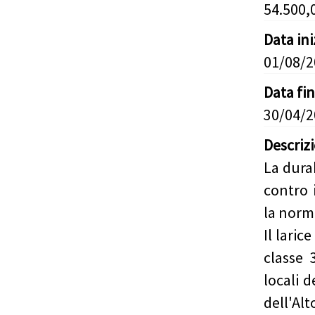
54.500,
Data in
01/08/
Data fi
30/04/
Descriz
La durab
contro 
la norm
Il lari
classe 
locali 
dell'Al