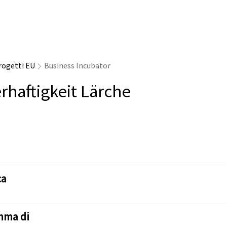
rogetti EU
Business Incubator
rhaftigkeit Lärche
ca
mma di