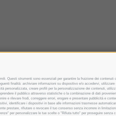
ili. Questi strumenti sono essenziali per garantire la fruizione dei contenuti d
uenti finalità: archiviare informazioni su dispositivo e/o accedervi, utilizzare da
icità personalizzata, creare profili per la personalizzazione dei contenuti, utiliz
rendere il pubblico attraverso statistiche o la combinazione di dati provenienti 
venire e rilevare frodi, correggere errori, erogare e presentare pubblicità e con
ositivi, identificare i dispositivi in base alle informazioni trasmesse automatic
mente prestare, rifiutare o revocare il tuo consenso senza incorrere in limitazi
ferenze" per personalizzare le tue scelte o "Rifiuta tutto" per proseguire senz