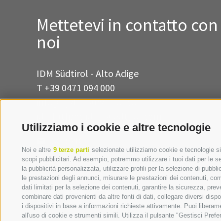
Mettetevi in contatto con
noi
IDM Südtirol - Alto Adige
T
+39 0471 094 000
info[at]idm-suedtirol.com
idm[at]pec.idm-suedtirol.com
Utilizziamo i cookie e altre tecnologie
SCRIVICI
Noi e altre
9 terze parti
selezionate utilizziamo cookie e tecnologie sim
DOVE SIAMO
scopi pubblicitari. Ad esempio, potremmo utilizzare i tuoi dati per le seg
la pubblicità personalizzata, utilizzare profili per la selezione di pubbl
le prestazioni degli annunci, misurare le prestazioni dei contenuti, comp
dati limitati per la selezione dei contenuti, garantire la sicurezza, pre
combinare dati provenienti da altre fonti di dati, collegare diversi disp
i dispositivi in base a informazioni richieste attivamente. Puoi libera
all'uso di cookie e strumenti simili. Utilizza il pulsante "Gestisci Pre