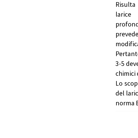
Risulta
larice
profon
prevede
modific
Pertant
3-5 dev
chimici 
Lo scop
del lari
norma 