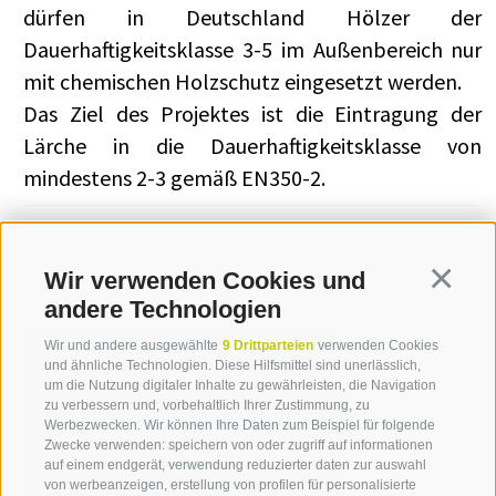
dürfen in Deutschland Hölzer der
Dauerhaftigkeitsklasse 3-5 im Außenbereich nur
mit chemischen Holzschutz eingesetzt werden.
Das Ziel des Projektes ist die Eintragung der
Lärche in die Dauerhaftigkeitsklasse von
mindestens 2-3 gemäß EN350-2.
Wir verwenden Cookies und
Continua
Kontakt
andere Technologien
Wir und andere ausgewählte
9 Drittparteien
verwenden Cookies
und ähnliche Technologien. Diese Hilfsmittel sind unerlässlich,
Michael Stauder
um die Nutzung digitaler Inhalte zu gewährleisten, die Navigation
zu verbessern und, vorbehaltlich Ihrer Zustimmung, zu
T +39 0471 094 241
Werbezwecken. Wir können Ihre Daten zum Beispiel für folgende
Zwecke verwenden: speichern von oder zugriff auf informationen
michael.stauder[at]idm-
auf einem endgerät, verwendung reduzierter daten zur auswahl
suedtirol.com
von werbeanzeigen, erstellung von profilen für personalisierte