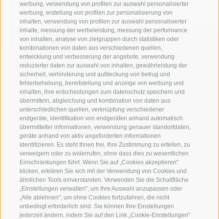
werbung, verwendung von profilen zur auswahl personalisierter
werbung, erstellung von profilen zur personalisierung von
inhalten, verwendung von profilen zur auswahl personalisierter
inhalte, messung der werbeleistung, messung der performance
von inhalten, analyse von zielgruppen durch statistiken oder
kombinationen von daten aus verschiedenen quellen,
entwicklung und verbesserung der angebote, verwendung
reduzierter daten zur auswahl von inhalten, gewährleistung der
Kontaktieren Sie uns
sicherheit, verhinderung und aufdeckung von betrug und
fehlerbehebung, bereitstellung und anzeige von werbung und
inhalten, ihre entscheidungen zum datenschutz speichern und
IDM Südtirol - Alto Adige
übermitteln, abgleichung und kombination von daten aus
unterschiedlichen quellen, verknüpfung verschiedener
T
+39 0471 094 000
endgeräte, identifikation von endgeräten anhand automatisch
info[at]idm-suedtirol.com
übermittelter informationen, verwendung genauer standortdaten,
geräte anhand von aktiv angeforderten informationen
idm[at]pec.idm-suedtirol.com
identifizieren. Es steht Ihnen frei, Ihre Zustimmung zu erteilen, zu
verweigern oder zu widerrufen, ohne dass dies zu wesentlichen
SCHREIBEN SIE UNS!
Einschränkungen führt. Wenn Sie auf „Cookies akzeptieren"
klicken, erklären Sie sich mit der Verwendung von Cookies und
HIER FINDEN SIE UNS
ähnlichen Tools einverstanden. Verwenden Sie die Schaltfläche
„Einstellungen verwalten", um Ihre Auswahl anzupassen oder
„Alle ablehnen", um ohne Cookies fortzufahren, die nicht
unbedingt erforderlich sind. Sie können Ihre Einstellungen
jederzeit ändern, indem Sie auf den Link „Cookie-Einstellungen"