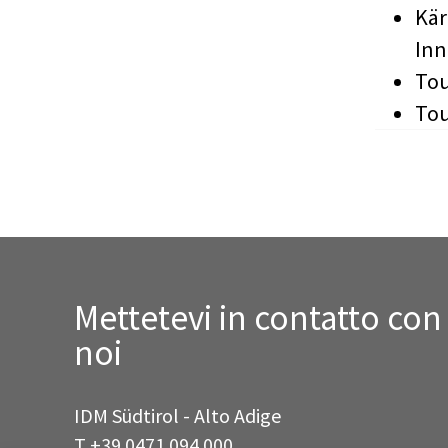
Kär
In
Tou
Tou
Mettetevi in contatto con
noi
IDM Südtirol - Alto Adige
T
+39 0471 094 000