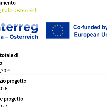
iamento
 Italia-Österreich
totale di
o
,20 €
izio progetto
2026
ne progetto
2027