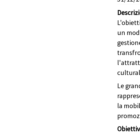
Descriz
L'obiett
un mode
gestione
transfro
l'attrat
cultural
Le grand
rappres
la mobil
promozio
Obiettiv