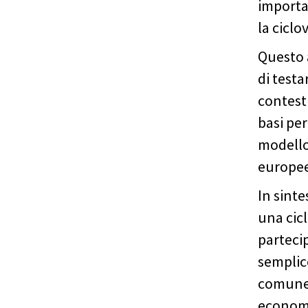
importan
la ciclo
Questo 
di testa
contesti
basi per
modello
europee
In sinte
una cic
parteci
semplic
comune 
economic