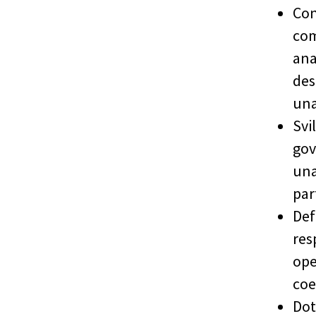
Con
com
ana
des
una
Svi
gov
una
par
Def
res
ope
coe
Dot