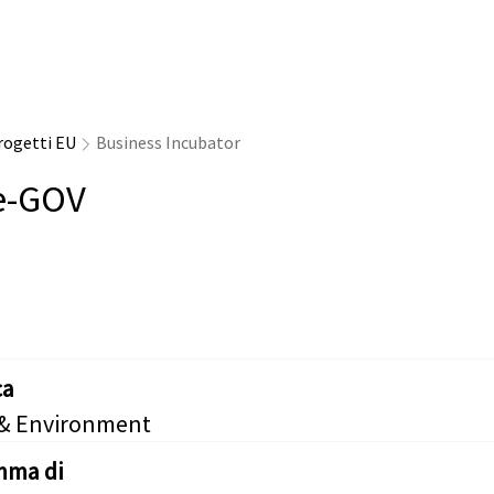
rogetti EU
Business Incubator
e-GOV
ca
 & Environment
mma di