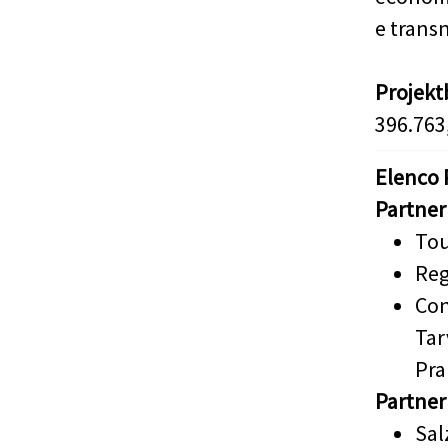
e trans
Projek
396.763,
Elenco 
Partner
Tou
Reg
Con
Tar
Pra
Partner
Sal