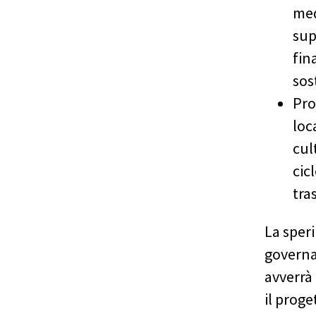
med
sup
fin
sos
Pro
loc
cul
cic
tra
La sper
governa
avverrà
il proge