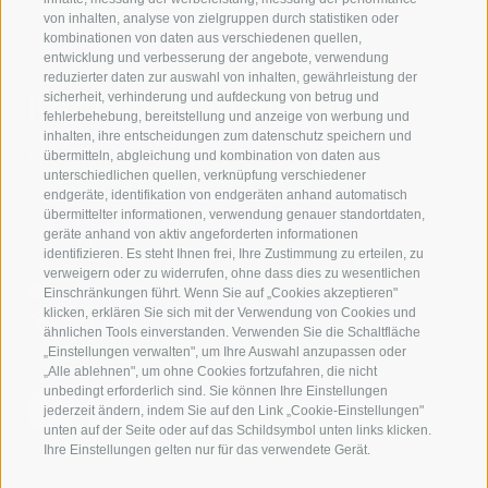
von inhalten, analyse von zielgruppen durch statistiken oder
kombinationen von daten aus verschiedenen quellen,
entwicklung und verbesserung der angebote, verwendung
reduzierter daten zur auswahl von inhalten, gewährleistung der
Kontaktieren Sie uns
sicherheit, verhinderung und aufdeckung von betrug und
fehlerbehebung, bereitstellung und anzeige von werbung und
inhalten, ihre entscheidungen zum datenschutz speichern und
IDM Südtirol - Alto Adige
übermitteln, abgleichung und kombination von daten aus
unterschiedlichen quellen, verknüpfung verschiedener
T
+39 0471 094 000
endgeräte, identifikation von endgeräten anhand automatisch
info[at]idm-suedtirol.com
übermittelter informationen, verwendung genauer standortdaten,
geräte anhand von aktiv angeforderten informationen
idm[at]pec.idm-suedtirol.com
identifizieren. Es steht Ihnen frei, Ihre Zustimmung zu erteilen, zu
verweigern oder zu widerrufen, ohne dass dies zu wesentlichen
SCHREIBEN SIE UNS!
Einschränkungen führt. Wenn Sie auf „Cookies akzeptieren"
klicken, erklären Sie sich mit der Verwendung von Cookies und
HIER FINDEN SIE UNS
ähnlichen Tools einverstanden. Verwenden Sie die Schaltfläche
„Einstellungen verwalten", um Ihre Auswahl anzupassen oder
„Alle ablehnen", um ohne Cookies fortzufahren, die nicht
unbedingt erforderlich sind. Sie können Ihre Einstellungen
jederzeit ändern, indem Sie auf den Link „Cookie-Einstellungen"
unten auf der Seite oder auf das Schildsymbol unten links klicken.
Ihre Einstellungen gelten nur für das verwendete Gerät.