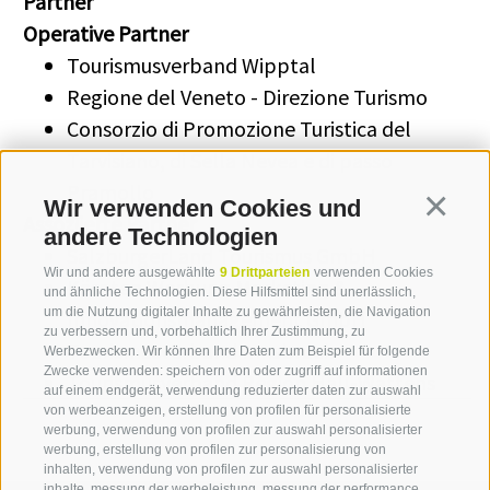
Partner
Operative Partner
Tourismusverband Wipptal
Regione del Veneto - Direzione Turismo
Consorzio di Promozione Turistica del
Tarvisiano, di Sella Nevea e di passo
Pramollo
Wir verwenden Cookies und
Continua
Assoziierte Partner
andere Technologien
SalzburgerLand Tourismus GmbH
Wir und andere ausgewählte
9 Drittparteien
verwenden Cookies
Kärnten Werbung Marketing &
und ähnliche Technologien. Diese Hilfsmittel sind unerlässlich,
um die Nutzung digitaler Inhalte zu gewährleisten, die Navigation
Innovationsmanagement GmbH
zu verbessern und, vorbehaltlich Ihrer Zustimmung, zu
Tourismusverband Innsbruck
Werbezwecken. Wir können Ihre Daten zum Beispiel für folgende
Zwecke verwenden: speichern von oder zugriff auf informationen
Tourismusverband Region Hall-Wattens
auf einem endgerät, verwendung reduzierter daten zur auswahl
von werbeanzeigen, erstellung von profilen für personalisierte
werbung, verwendung von profilen zur auswahl personalisierter
werbung, erstellung von profilen zur personalisierung von
inhalten, verwendung von profilen zur auswahl personalisierter
inhalte, messung der werbeleistung, messung der performance