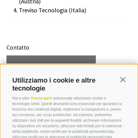
(Austria)
Treviso Tecnologia (Italia)
Contatto
Thomas Egebrecht
Utilizziamo i cookie e altre
Continua
T +39 0471 094 530
tecnologie
thomas.egebrecht[at]idm-
suedtirol.com
Noi e altre
9 terze parti
selezionate utilizziamo cookie e
tecnologie simili. Questi strumenti sono essenziali per garantire la
fruizione dei contenuti digitali, migliorare la navigazione e, previo
tuo consenso, per scopi pubblicitari. Ad esempio, potremmo
utilizzare i tuoi dati per le seguenti finalità: archiviare informazioni
su dispositivo e/o accedervi, utilizzare dati limitati per la selezione
della pubblicità, creare profili per la pubblicità personalizzata,
utilizzare profili per la selezione di pubblicità personalizzata,