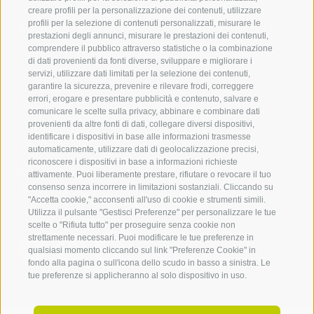
creare profili per la personalizzazione dei contenuti, utilizzare
Mettetevi in contatto con
profili per la selezione di contenuti personalizzati, misurare le
prestazioni degli annunci, misurare le prestazioni dei contenuti,
noi
comprendere il pubblico attraverso statistiche o la combinazione
di dati provenienti da fonti diverse, sviluppare e migliorare i
servizi, utilizzare dati limitati per la selezione dei contenuti,
IDM Südtirol - Alto Adige
garantire la sicurezza, prevenire e rilevare frodi, correggere
errori, erogare e presentare pubblicità e contenuto, salvare e
T
+39 0471 094 000
comunicare le scelte sulla privacy, abbinare e combinare dati
info[at]idm-suedtirol.com
provenienti da altre fonti di dati, collegare diversi dispositivi,
identificare i dispositivi in base alle informazioni trasmesse
idm[at]pec.idm-suedtirol.com
automaticamente, utilizzare dati di geolocalizzazione precisi,
riconoscere i dispositivi in base a informazioni richieste
SCRIVICI
attivamente. Puoi liberamente prestare, rifiutare o revocare il tuo
consenso senza incorrere in limitazioni sostanziali. Cliccando su
DOVE SIAMO
"Accetta cookie," acconsenti all'uso di cookie e strumenti simili.
Utilizza il pulsante "Gestisci Preferenze" per personalizzare le tue
scelte o "Rifiuta tutto" per proseguire senza cookie non
strettamente necessari. Puoi modificare le tue preferenze in
qualsiasi momento cliccando sul link "Preferenze Cookie" in
fondo alla pagina o sull'icona dello scudo in basso a sinistra. Le
tue preferenze si applicheranno al solo dispositivo in uso.