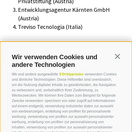
Privatstiftung (Austria)
Entwicklungsagentur Kärnten GmbH
(Austria)
Treviso Tecnologia (Italia)
Wir verwenden Cookies und
Continua
Kontakt
andere Technologien
Wir und andere ausgewählte
9 Drittparteien
verwenden Cookies
und ähnliche Technologien. Diese Hilfsmittel sind unerlässlich,
Thomas Egebrecht
um die Nutzung digitaler Inhalte zu gewährleisten, die Navigation
zu verbessern und, vorbehaltlich Ihrer Zustimmung, zu
T +39 0471 094 530
Werbezwecken. Wir können Ihre Daten zum Beispiel für folgende
Zwecke verwenden: speichern von oder zugriff auf informationen
thomas.egebrecht[at]idm-
auf einem endgerät, verwendung reduzierter daten zur auswahl
suedtirol.com
von werbeanzeigen, erstellung von profilen für personalisierte
werbung, verwendung von profilen zur auswahl personalisierter
werbung, erstellung von profilen zur personalisierung von
inhalten, verwendung von profilen zur auswahl personalisierter