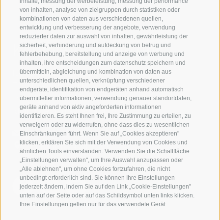
inhalte, messung der werbeleistung, messung der performance
von inhalten, analyse von zielgruppen durch statistiken oder
kombinationen von daten aus verschiedenen quellen,
entwicklung und verbesserung der angebote, verwendung
reduzierter daten zur auswahl von inhalten, gewährleistung der
Kontaktieren Sie uns
sicherheit, verhinderung und aufdeckung von betrug und
fehlerbehebung, bereitstellung und anzeige von werbung und
inhalten, ihre entscheidungen zum datenschutz speichern und
IDM Südtirol - Alto Adige
übermitteln, abgleichung und kombination von daten aus
unterschiedlichen quellen, verknüpfung verschiedener
T
+39 0471 094 000
endgeräte, identifikation von endgeräten anhand automatisch
info[at]idm-suedtirol.com
übermittelter informationen, verwendung genauer standortdaten,
geräte anhand von aktiv angeforderten informationen
idm[at]pec.idm-suedtirol.com
identifizieren. Es steht Ihnen frei, Ihre Zustimmung zu erteilen, zu
verweigern oder zu widerrufen, ohne dass dies zu wesentlichen
SCHREIBEN SIE UNS!
Einschränkungen führt. Wenn Sie auf „Cookies akzeptieren"
klicken, erklären Sie sich mit der Verwendung von Cookies und
HIER FINDEN SIE UNS
ähnlichen Tools einverstanden. Verwenden Sie die Schaltfläche
„Einstellungen verwalten", um Ihre Auswahl anzupassen oder
„Alle ablehnen", um ohne Cookies fortzufahren, die nicht
unbedingt erforderlich sind. Sie können Ihre Einstellungen
jederzeit ändern, indem Sie auf den Link „Cookie-Einstellungen"
unten auf der Seite oder auf das Schildsymbol unten links klicken.
Ihre Einstellungen gelten nur für das verwendete Gerät.