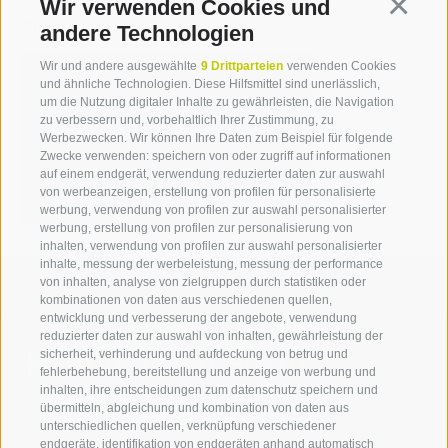
Wir verwenden Cookies und
Continua
Kontakt
andere Technologien
Wir und andere ausgewählte
9 Drittparteien
verwenden Cookies
und ähnliche Technologien. Diese Hilfsmittel sind unerlässlich,
Sabine Schnarf
um die Nutzung digitaler Inhalte zu gewährleisten, die Navigation
zu verbessern und, vorbehaltlich Ihrer Zustimmung, zu
T +39 0471 094 233
Werbezwecken. Wir können Ihre Daten zum Beispiel für folgende
Zwecke verwenden: speichern von oder zugriff auf informationen
sabine.schnarf[at]idm-
auf einem endgerät, verwendung reduzierter daten zur auswahl
suedtirol.com
von werbeanzeigen, erstellung von profilen für personalisierte
werbung, verwendung von profilen zur auswahl personalisierter
werbung, erstellung von profilen zur personalisierung von
inhalten, verwendung von profilen zur auswahl personalisierter
inhalte, messung der werbeleistung, messung der performance
von inhalten, analyse von zielgruppen durch statistiken oder
kombinationen von daten aus verschiedenen quellen,
entwicklung und verbesserung der angebote, verwendung
reduzierter daten zur auswahl von inhalten, gewährleistung der
Kontaktieren Sie uns
sicherheit, verhinderung und aufdeckung von betrug und
fehlerbehebung, bereitstellung und anzeige von werbung und
inhalten, ihre entscheidungen zum datenschutz speichern und
IDM Südtirol - Alto Adige
übermitteln, abgleichung und kombination von daten aus
unterschiedlichen quellen, verknüpfung verschiedener
T
+39 0471 094 000
endgeräte, identifikation von endgeräten anhand automatisch